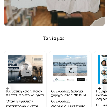
Τα νέα μας
18
15
Ιουν
Μαΐ
Κλιματική κρίση: ποιον
Οι Εκδόσεις Δίσιγμα
Πρόγρ
πλήττει πρώτο και γιατί
χορηγοί στο 27th ISTAL
εκδηλώ
22η Δι
Όταν η «φυσική»
Οι Εκδόσεις
Βιβλίο
Οι Εκδ
καταστροφή γίνεται
Δίσιγμα συμμετέχουν