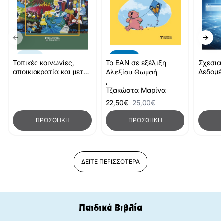
Νέο
-10%
Τοπικές κοινωνίες,
Το ΕΑΝ σε εξέλιξη
Σχεσια
αποικιοκρατία και μετά-
Δεδομ
Αλεξίου Θωμαή
αποικιακό κράτος στην
,
υποσαχάρια Αφρική
Τζακώστα Μαρίνα
22,50€
25,00€
ΠΡΟΣΘΉΚΗ
ΠΡΟΣΘΉΚΗ
ΔΕΊΤΕ ΠΕΡΙΣΣΌΤΕΡΑ
Παιδικά Βιβλία