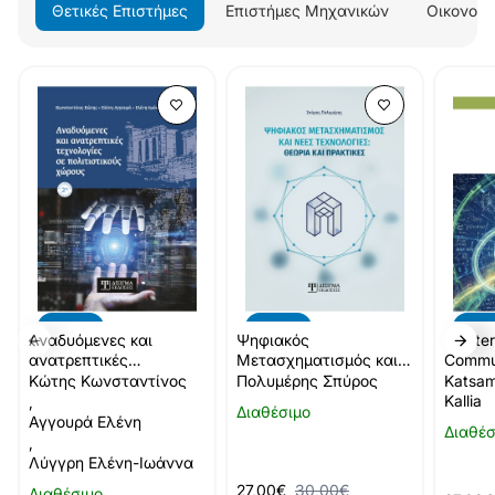
Θετικές Επιστήμες
Επιστήμες Μηχανικών
Οικονομι
-10%
-10%
-10
Αναδυόμενες και
Ψηφιακός
Masteri
ανατρεπτικές
Μετασχηματισμός και
Commun
τεχνολογίες σε
νέες τεχνολογίες
Technic
Κώτης Κωνσταντίνος
Πολυμέρης Σπύρος
Katsam
πολιτιστικούς χώρους
Answe
Kallia
,
Διαθέσιμο
(2η έκδοση)
Αγγουρά Ελένη
Διαθέσ
,
Λύγγρη Ελένη-Ιωάννα
27,00€
30,00€
Διαθέσιμο