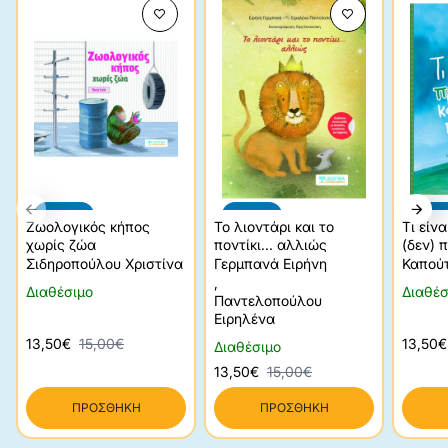
-10%
-10%
-10
Ζωολογικός κήπος
Το λιοντάρι και το
Τι είν
χωρίς ζώα
ποντίκι... αλλιώς
(δεν) π
Σιδηροπούλου Χριστίνα
Γερμπανά Ειρήνη
Καπού
,
Διαθέσιμο
Διαθέσ
Παντελοπούλου
Ειρηλένα
13,50€
15,00€
13,50€
Διαθέσιμο
13,50€
15,00€
ΠΡΟΣΘΉΚΗ
ΠΡΟΣΘΉΚΗ