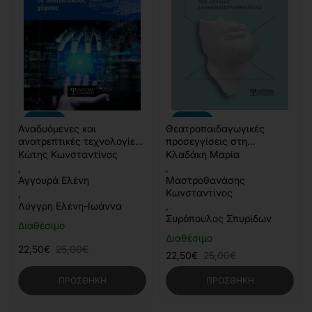
-10%
-10%
Αναδυόμενες και
Θεατροπαιδαγωγικές
ανατρεπτικές τεχνολογίες
προσεγγίσεις στη
σε πολιτιστικούς χώρους
διδασκαλία της Αρχαίας
Κώτης Κωνσταντίνος
Κλαδάκη Μαρία
Ελληνικής Γραμματείας
,
,
Αγγουρά Ελένη
Μαστροθανάσης
Κωνσταντίνος
,
Λύγγρη Ελένη-Ιωάννα
,
Συρόπουλος Σπυρίδων
Διαθέσιμο
Διαθέσιμο
22,50€
25,00€
22,50€
25,00€
ΠΡΟΣΘΉΚΗ
ΠΡΟΣΘΉΚΗ