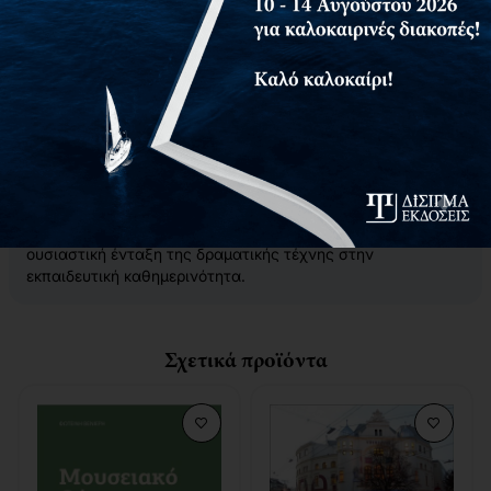
Το κουκλοθέατρο παρουσιάζεται ως καλλιτεχνική και
παιδαγωγική πρακτική που συνδυάζει την αισθητική
εμπειρία με τη δημιουργική έκφραση. Ενισχύει τη γλωσσική
ανάπτυξη, λειτουργεί ως γέφυρα πολιτισμικής
διαμεσολάβησης και δημιουργεί χώρους συμπερίληψης και
συναισθηματικής επικοινωνίας. Ιδιαίτερη έμφαση δίνεται
στο εφαρμοσμένο κουκλοθέατρο, όπου το εμψυχούμενο
αντικείμενο γίνεται φορέας αφήγησης, ταυτότητας και
δημιουργικής διερεύνησης του κόσμου.
Με θεωρητική τεκμηρίωση και πρακτικές εφαρμογές, το
βιβλίο προσφέρει έμπνευση και κατευθύνσεις για την
ουσιαστική ένταξη της δραματικής τέχνης στην
εκπαιδευτική καθημερινότητα.
Σχετικά προϊόντα