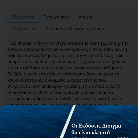
Περιγραφή
Περιεχόμενα
Αρχεία
Συγγραφείς
Αίτημα για δωρεάν αντίτυπο
Πώς μπορεί η τέχνη να γίνει καταλύτης για τη μάθηση, την
ενσυναίσθηση και την κοινωνική αλλαγή στην εκπαίδευση
παιδιών προσχολικής και πρώτης σχολικής ηλικίας; Πώς
μπορεί να αφυπνίσει τη φαντασία, τη χαρά του παιχνιδιού
και την αίσθηση συμμετοχής σε μια κοινότητα μάθησης;
Το βιβλίο αυτό εστιάζει στη θεατροπαιδαγωγική και το
κουκλοθέατρο ως δυναμικές μορφές τέχνης που
στηρίζονται στη δημιουργική δράση, τη φαντασία και τη
συνεργασία. Η θεατροπαιδαγωγική συνδέεται με το
εφαρμοσμένο θέατρο και αναδεικνύεται ως μια ολιστική
εμπειρία που ενώνει την καλλιτεχνική δημιουργία, την
αισθητική απόλαυση και την παιδαγωγική πράξη. Μέσα από
τη συλλογική διερεύνηση και την ενεργή εμπλοκή, δίνει στα
παιδιά τη δυνατότητα να εκφράζονται ελεύθερα, να
καλλιεργούν κριτική σκέψη και να διαμορφώνουν κοινωνική
συνείδηση.