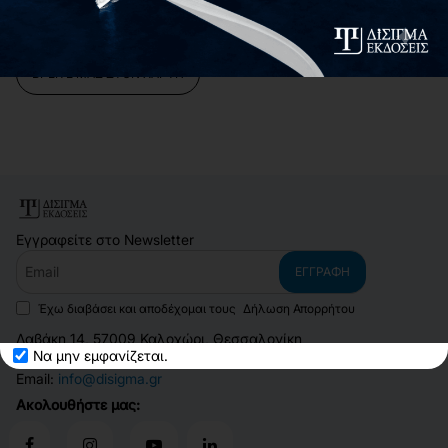
ΒΡΕΊΤΕ ΜΑΣ ΣΤΟΝ ΧΆΡΤΗ
Εγγραφείτε στο Newsletter
Email
ΕΓΓΡΑΦΉ
Έχω διαβάσει και αποδέχομαι τους
Δήλωση Απορρήτου
Δαβάκη 14, 57009 Καλοχώρι, Θεσσαλονίκη
Να μην εμφανίζεται.
Τηλέφωνο:
2310 700 682
Email:
info@disigma.gr
Ακολουθήστε μας: