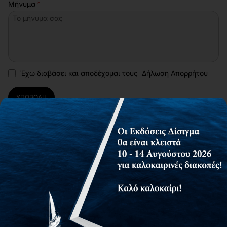
Μήνυμα
Έχω διαβάσει και αποδέχομαι τους
Δήλωση Απορρήτου
ΥΠΟΒΟΛΉ
Δαβάκη 14, Καλοχώρι, Θεσσαλονίκη, Τ.Κ.
57009
(+30) 2310 700-682
info@disigma.gr
Ακολουθήστε μας: