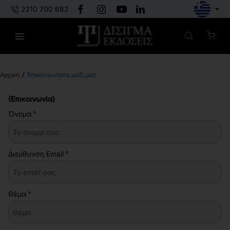
2310 700 682
Επικοινωνήστε μαζί μας
h
o
(Επικοινωνία)
m
e
Όνομα
Διεύθυνση Email
Θέμα