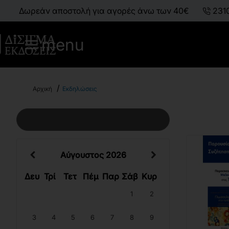
Δωρεάν αποστολή για αγορές άνω των 40€
231
menu
h
Αρχική
Εκδηλώσεις
o
m
e
ΚΑΘΑΡΙΣΜΌΣ ΦΊΛΤΡΩΝ
Αύγουστος 2026
Δευ
Τρί
Τετ
Πέμ
Παρ
Σάβ
Κυρ
1
2
3
4
5
6
7
8
9