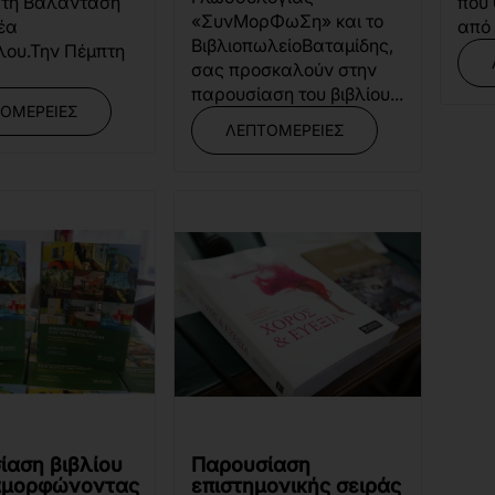
τη Βαλαντάση
που 
«ΣυνΜορΦωΣη» και το
έα
από τ
ΒιβλιοπωλείοΒαταμίδης,
λου.Την Πέμπτη
σας προσκαλούν στην
παρουσίαση του βιβλίου...
ΟΜΈΡΕΙΕΣ
ΛΕΠΤΟΜΈΡΕΙΕΣ
ίαση βιβλίου
Παρουσίαση
αμορφώνοντας
επιστημονικής σειράς