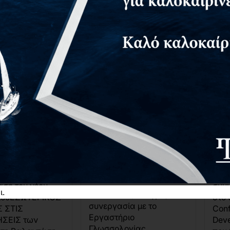
ίαση βιβλίου
Παρουσίαση βιβλίου
Οι 
ρικός Έλεγχος
"100 καρτέλες
χορ
ιχειρήσεις"
εξάσκησης στη χρήση
IC
του λεξικού και
026
11/
ανάπτυξης
Παν
λεξιλογίου"
λείο ΙΑΝΟΣ
Πελο
4)
Καλα
15/04/2026
18:30
σκαλούμε στην
Οι Ε
Αλεξανδρούπολη
ση του νέου
συμμ
ι.
Οι Εκδόσεις Δίσιγμα, σε
λίουΕΣΩΤΕΡΙΚΟΣ
στο 
συνεργασία με το
 ΣΤΙΣ
Conf
Εργαστήριο
ΗΣΕΙΣ των
Dev
Γλωσσολογίας