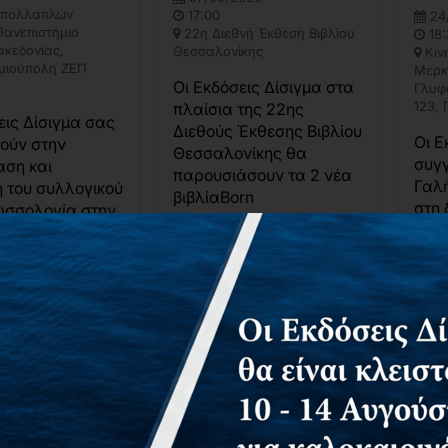
 πολλαπλών
17:00
24
Πανεπιστήμιο
22η Διεθνή Έκθεση Βιβλίου
18:
ακεδονίας,
Θεσσαλονίκης
Κιν
μιούπολη ΖΕΠ
Μερκ
Οι Εκδόσεις Δίσιγμα στα
Γλυφ
123,
πλαίσια της 22ης
εις Δίσιγμα σας
Διεθούς Έκθεσης Βιβλίου
Οι Ε
ούν στην
Θεσσαλονίκης θα
συγ
αση και
παρουσιάσουν τα 2 νέα
Γαλ
 του συλλογικού
βιβλίαBorn
στη 
ωσσολογία στην
digitalΣυνδεδεμένοι
αφή
υνομιλίες με το
γονείςΤην Πέμπτη...
παρα
 Κωνσταντίνου
Ένα 
ΛΕΠΤΟΜΈΡΕΙΕΣ
σπίτ
ΟΜΈΡΕΙΕΣ