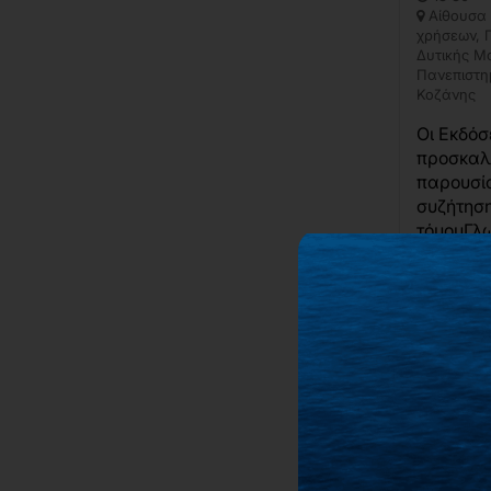
Αίθουσα
χρήσεων, 
Δυτικής Μ
Πανεπιστη
Κοζάνης
Οι Εκδόσ
προσκαλ
παρουσί
συζήτηση
τόμουΓλ
πράξη. Σ
έργο του
Ντί...
ΛΕΠΤ