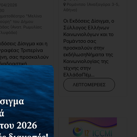
Ρομάντσο (Αναξαγόρα 3-5,
/04/2026
Αθήνα)
30
ηματοθέατρο "Μελίνα
Οι Εκδόσεις Δίσιγμα, ο
ούρη" του Δήμου
άδας (Ανατ. Ρωμυλίας
Σύλλογος Ελλήνων
 Γλυφάδα)
Κοινωνιολόγων και το
Ρομάντσο σας
κδόσεις Δίσιγμα και η
προσκαλούν στην
γραφέας Τριπερίνα
εκδήλωσηΝήματα της
ήνη, σας προσκαλούν
Κοινωνιολογίας της
διαδραστική
τέχνης στην
γηση του
ΕλλάδαΠέμ...
μυθιού Κερασίντ.
κεράσι ψάχνει
ΛΕΠΤΟΜΈΡΕΙΕΣ
ι&nb...
ΛΕΠΤΟΜΈΡΕΙΕΣ