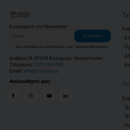
Σχ
Εγγραφείτε στο Newsletter
Ετα
Email
ΕΓΓΡΑΦΉ
Ετ
Όρ
Έχω διαβάσει και αποδέχομαι τους
Δήλωση Απορρήτου
Δή
Δαβάκη 14, 57009 Καλοχώρι, Θεσσαλονίκη
Τηλέφωνο:
2310 700 682
Ασ
Email:
info@disigma.gr
Ακολουθήστε μας:
Πε
Συχ
Τρ
Τρ
Πο