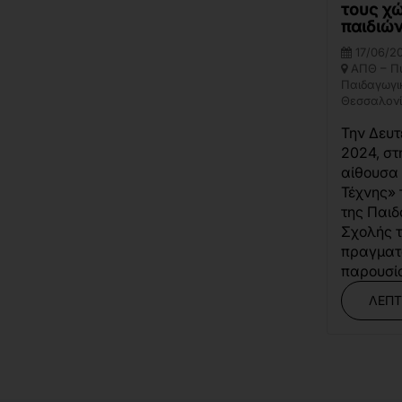
τους χ
παιδιώ
17/06/2
ΑΠΘ – Π
Παιδαγωγι
Θεσσαλονί
Την Δευτ
2024, στ
αίθουσα 
Τέχνης» 
της Παι
Σχολής 
πραγματ
παρουσία
ΛΕΠΤ