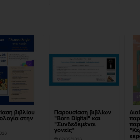
ίαση βιβλίου
Παρουσίαση βιβλίων
Δια
ολογία στην
"Born Digital" και
παρ
"Συνδεδεμένοι
παρ
γονείς"
"Κε
026
κερ
07/05/2026