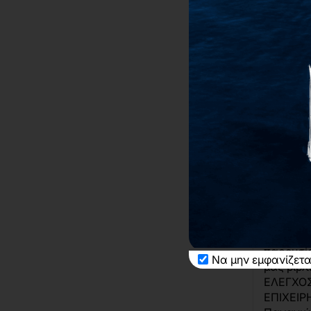
Παρουσ
"Εσωτε
στις Επ
22/04/2
19:30
Βιβλιοπω
(Σταδίου 2
Σας προ
παρουσία
Να μην εμφανίζετα
μας βιβ
ΕΛΕΓΧΟΣ
ΕΠΙΧΕΙΡ