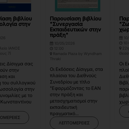
ίαση βιβλίου
Παρουσίαση βιβλίου
Παρ
ολογία στην
"Συνεργασία
"Ζω
Εκπαιδευτικών στην
χωρ
πράξη"
026
10
10:
10/05/2026
λείο ΙΑΝΟΣ
22η
12:00
ους 7)
Θεσσ
Ramada Plaza by Wyndham
Thraki
εις Δίσιγμα σας
Οι Ε
Οι Εκδόσεις Δίσιγμα, στα
ούν στην
πλαί
πλαίσια του Διεθνούς
αση και
Διε
Συνεδρίου με τίτλο
 του συλλογικού
Βιβλ
"Εφαρμόζοντας το ΕΑΝ
λωσσολογία στην
παρο
στην πράξη και
υνομιλίες με το
βιβλ
μετασχηματισμοί στην
 Κωνσταντίνου
χωρί
εκπαιδευτική
πραγματικό...
ΟΜΈΡΕΙΕΣ
ΛΕΠΤΟΜΈΡΕΙΕΣ