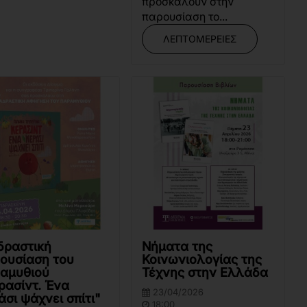
προσκαλούν στην
παρουσίαση το...
ΛΕΠΤΟΜΈΡΕΙΕΣ
δραστική
Νήματα της
ουσίαση του
Κοινωνιολογίας της
αμυθιού
Τέχνης στην Ελλάδα
ρασίντ. Ένα
23/04/2026
άσι ψάχνει σπίτι"
18:00