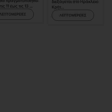
θα πραγματοποιηθεί
διεξάγεται στο Ηράκλειο
ις 11 έως τις 13 ...
Κρήτ...
ΛΕΠΤΟΜΈΡΕΙΕΣ
ΛΕΠΤΟΜΈΡΕΙΕΣ