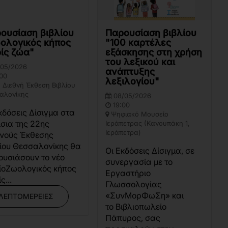
ουσίαση βιβλίου
Παρουσίαση βιβλίου
ολογικός κήπος
"100 καρτέλες
ίς ζώα"
εξάσκησης στη χρήση
του λεξικού και
/05/2026
ανάπτυξης
00
λεξιλογίου"
 Διεθνή Έκθεση Βιβλίου
αλονίκης
08/05/2026
19:00
κδόσεις Δίσιγμα στα
Ψηφιακό Μουσείο
σια της 22ης
Ιεράπετρας (Κανουπάκη 1,
Ιεράπετρα)
θνούς Έκθεσης
ίου Θεσσαλονίκης θα
Οι Εκδόσεις Δίσιγμα, σε
υσιάσουν το νέο
συνεργασία με το
ίοΖωολογικός κήπος
Εργαστήριο
ς...
Γλωσσολογίας
«ΣυνΜορΦωΣη» και
ΛΕΠΤΟΜΈΡΕΙΕΣ
το Βιβλιοπωλείο
Πάπυρος, σας