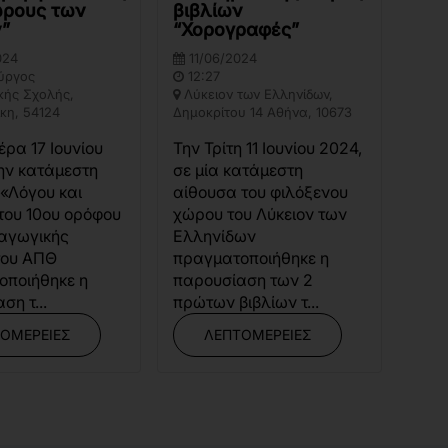
ώρους των
βιβλίων
ν”
“Χορογραφές”
024
11/06/2024
ύργος
12:27
κής Σχολής,
Λύκειον των Ελληνίδων,
κη, 54124
Δημοκρίτου 14 Αθήνα, 10673
έρα 17 Ιουνίου
Την Τρίτη 11 Ιουνίου 2024,
ην κατάμεστη
σε μία κατάμεστη
«Λόγου και
αίθουσα του φιλόξενου
του 10ου ορόφου
χώρου του Λύκειον των
δαγωγικής
Ελληνίδων
του ΑΠΘ
πραγματοποιήθηκε η
οποιήθηκε η
παρουσίαση των 2
ση τ...
πρώτων βιβλίων τ...
ΟΜΈΡΕΙΕΣ
ΛΕΠΤΟΜΈΡΕΙΕΣ