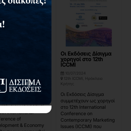
Εκδόσεις Δίσιγμα
Οι Εκδόσεις Δίσιγμα
ηγοί στο 6th
χορηγοί στο 12th
ODECON
ICCMI
10/2024
10/07/2024
επιστήμιο
12th ICCMI, Ηράκλειο
ποννήσου, Αντικάλαμος
Κρήτης
μάτα, 24100
Οι Εκδόσεις Δίσιγμα
κδόσεις Δίσιγμα
συμμετέχουν ως χορηγοί
ετέχουν ως χορηγοί
στο 12th International
6th International
Conference on
erence of
Contemporary Marketing
elopment & Economy
Issues (ICCMI) που