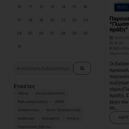
10
11
12
13
14
15
16
Παρουσ
17
18
19
20
21
22
23
"Γλωσσ
πράξη"
24
25
26
27
28
29
30
15/05/2
18:00
31
Βιβλιοπω
(Αριστοτέλ
Οι Εκδόσ
προσκαλ
παρουσί
συζήτηση
Ετικέτες
τόμου:Γ
Αθήνα
Αλεξανδρούπολη
πράξη. Σ
έργο του
Βιβλιοπαρουσίαση
ΔΕΒΘ
Ντ...
Θεσσαλονίκη
Ιανός (Θεσσαλονίκη)
ΛΕΠΤ
Ιεράπετρα
Καλαμάτα
Κοζάνη
Παρουσίαση βιβλίου