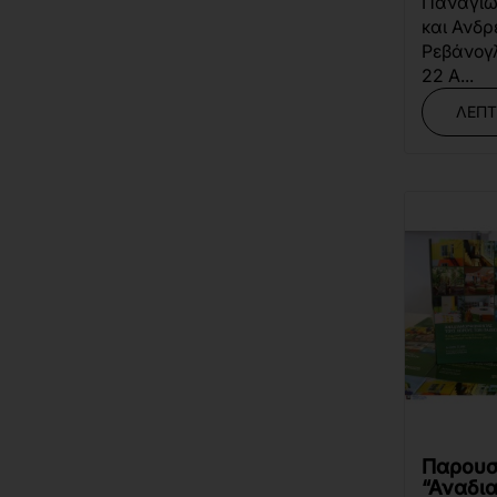
Παναγιώ
και Ανδρ
Ρεβάνογ
22 Α...
ΛΕΠΤ
Παρουσ
“Αναδι