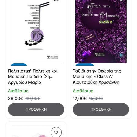
-20%
-5%
Ταξίδι στην Θεωρία της
Πολιτιστική Πολιτική και
Μουσικής - Class A'
Μουσική Παιδεία (2η
έκδοση)
Κιουτσιούκη Χρυσάνθη
Αργυρίου Μαρία
Διαθέσιμο
Διαθέσιμο
12,00€
15,00€
38,00€
40,00€
ΠΡΟΣΘΉΚΗ
ΠΡΟΣΘΉΚΗ