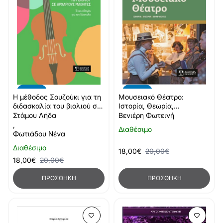
-10%
-10%
Η μέθοδος Σουζούκι για τη
Μουσειακό Θέατρο:
διδασκαλία του βιολιού σε
Ιστορία, Θεωρία,
αρχάριους μαθητές
Εφαρμογές
Στάμου Λήδα
Βενιέρη Φωτεινή
,
Διαθέσιμο
Φωτιάδου Νένα
Διαθέσιμο
18,00€
20,00€
18,00€
20,00€
ΠΡΟΣΘΉΚΗ
ΠΡΟΣΘΉΚΗ