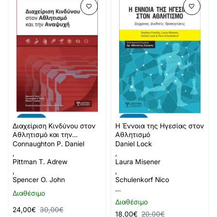
-20%
-10%
Διαχείριση Κινδύνου στον
Η Έννοια της Ηγεσίας στον
Αθλητισμό και την
Αθλητισμό
Αναψυχή
Connaughton P. Daniel
Daniel Lock
,
,
Pittman T. Adrew
Laura Misener
,
,
Spencer O. John
Schulenkorf Nico
…
Διαθέσιμο
Διαθέσιμο
24,00€
30,00€
18,00€
20,00€