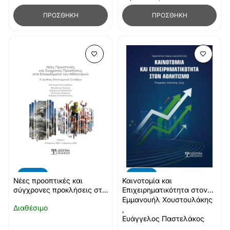
ΠΡΟΣΘΉΚΗ
ΠΡΟΣΘΉΚΗ
-10%
-10%
Νέες προοπτικές και
Καινοτομία και
σύγχρονες προκλήσεις στα
Επιχειρηματικότητα στον
επαγγέλματα του
Αθλητισμό
Εμμανουήλ Χουστουλάκης
Διαθέσιμο
Αθλητισμού
,
Ευάγγελος Παστελάκος
,