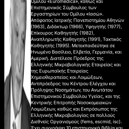
Ομίλου «Euromedica», καθώς και
Επιστημονικός Σύμβουλος των
Εργαστηρίων του Ομίλου «Ιασώ».
Απόφοιτος Ιατρικής Πανεπιστημίου Αθηνών
(1963), Διδάκτωρ (1966), Υφηγητής (1977),
Επίκουρος Καθηγητής (1982),
Αναπληρωτής Καθηγητής (1991), Τακτικός
Καθηγητής (1995). Μετεκπαιδεύτηκε σε
Ηνωμένο Βασίλειο, Ελβετία, Γερμανία, και
Αμερική. Διατέλεσε Πρόεδρος της
Ελληνικής Μικροβιολογικής Εταιρείας και
της Ευρωπαϊκής Εταιρείας
Χημειοθεραπείας και Λοιμώξεων,
Αντιπρόεδρος του Κέντρου Ελέγχου και
Πρόληψης Νοσημάτων, του Ανωτάτου
Επιστημονικού Συμβούλου Υγείας, και της
Κεντρικής Επιτροπής Νοσοκομειακών
Λοιμώξεων, καθώς και Εκπρόσωπος της
Ελληνικής Μικροβιολογίας σε πολλούς
Διεθνείς Οργανισμούς (fems, escmid, isc).
Έχει συγγράψει 10 επιστημονικά βιβλία και