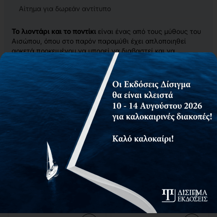
Αίτημα για δωρεάν αντίτυπο
Το λιοντάρι και το ποντίκι
είναι ένας από τους μύθους του
Αισώπου, όπου στο παρόν παραμύθι έχει απλοποιηθεί
αρκετά προκειμένου να μπορεί να διαβαστεί και να
κατανοηθεί από όλα τα παιδιά.
Κάθε πρόταση στο παρόν παραμύθι έχει γραφτεί με απλή
μορφή και συνοδεύεται από την αντίστοιχη εικόνα και στο
ένθετο με το συνοδευτικό υλικό υπάρχουν μία ή και
περισσότερες ερωτήσεις κατανόησης, καθώς και
σημασιολογικές ή πραγματολογικές ασκήσεις για τις οποίες
δίνονται λεπτομερείς οδηγίες.
Πρόκειται για ένα παραμύθι όπου σκοπός του είναι να
δώσει στο παιδί (με δυσκολίες κατανόησης και έκφρασης)
να καταλάβει το νόημα του μύθου με τηλεγραφικό και απλό
λόγο.
Σχετικά προϊόντα