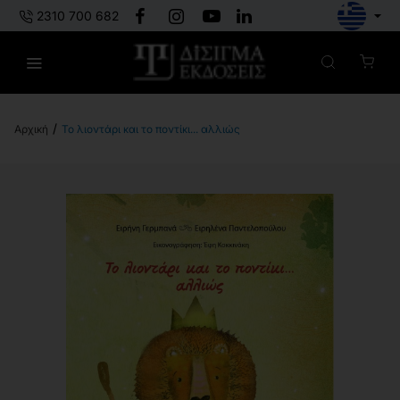
2310 700 682
Το λιοντάρι και το ποντίκι... αλλιώς
h
o
m
e