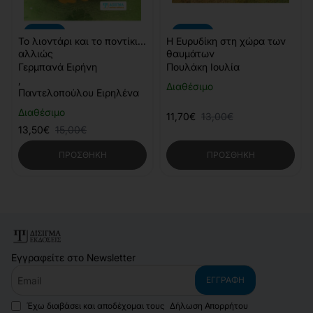
-10%
-10%
Το λιοντάρι και το ποντίκι...
Η Ευρυδίκη στη χώρα των
αλλιώς
θαυμάτων
Γερμπανά Ειρήνη
Πουλάκη Ιουλία
,
Διαθέσιμο
Παντελοπούλου Ειρηλένα
Διαθέσιμο
11,70€
13,00€
13,50€
15,00€
ΠΡΟΣΘΉΚΗ
ΠΡΟΣΘΉΚΗ
Εγγραφείτε στο Newsletter
Email
ΕΓΓΡΑΦΉ
Έχω διαβάσει και αποδέχομαι τους
Δήλωση Απορρήτου