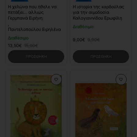
-10%
-9%
Η χελώνα που ήθελε να
Η ιστορία της καρδούλας
πετάξει... αλλιώς
για την αιμοδοσία
Γερμπανά Ειρήνη
Καλογιαννίδου Ερωφίλη
,
Διαθέσιμο
Παντελοπούλου Ειρηλένα
Διαθέσιμο
9,00€
9,90€
13,50€
15,00€
ΠΡΟΣΘΉΚΗ
ΠΡΟΣΘΉΚΗ