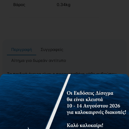
Βάρος
0.34kg
Περιγραφή
Συγγραφείς
Αίτημα για δωρεάν αντίτυπο
Τα παιδικά όνειρα είναι η παρακαταθήκη κάθε ανθρώπου,
το σημείο εκκίνησης μιας ζωής πιο κοντά στον αληθινό μας
εαυτό. Η υλοποίησή τους - όπως κι αν ο καθένας τα
πλησιάσει, τα ακουμπήσει ή τα αγκαλιάσει ολόκληρα - είναι
μια υπενθύμιση του πόσο κοντά έχουμε φτάσει στη μαγεία
της ύπαρξής μας.
Ο μικρός Μάρκος έχει μια περιπετειώδη φαντασία και ένα
όνειρο που διστάζει να μοιραστεί στην τάξη. Όμως, με τη
βοήθεια της δασκάλας του τα πράγματα εξελίσσονται
κάπως διαφορετικά από ό,τι φοβόταν...