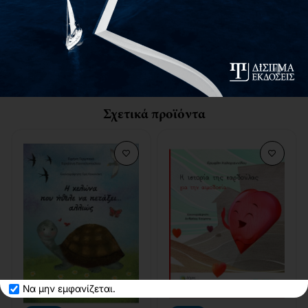
Το παραμύθι "Ο πρώτος ουρανός" είναι ένα ταξίδι στις
σκέψεις και τα συναισθήματα ενός μικρού παιδιού, μια
τρυφερή ιστορία για την εναγώνια προσπάθειά του να
μοιραστεί τον κόσμο των σκέψεων και των συναισθημάτων
του.
Σχετικά προϊόντα
Να μην εμφανίζεται.