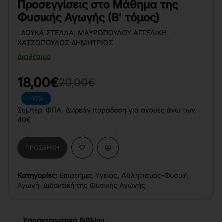
Προσεγγίσεις στο Μάθημα της
Φυσικής Αγωγής (Β' τόμος)
:
ΔΟΎΚΑ ΣΤΈΛΛΑ
,
ΜΑΥΡΟΠΟΎΛΟΥ ΑΓΓΕΛΙΚΉ
,
ΧΑΤΖΌΠΟΥΛΟΣ ΔΗΜΉΤΡΙΟΣ
Διαθέσιμο
18,00€
20,00€
-10%
Συμπερ. ΦΠΑ. Δωρεάν παράδοση για αγορές άνω των
40€
ΠΡΟΣΘΉΚΗ
Κατηγορίες:
Επιστήμες Υγείας
,
Αθλητισμός-Φυσική
Αγωγή
,
Διδακτική της Φυσικής Αγωγής
Χαρακτηριστικά Βιβλίου