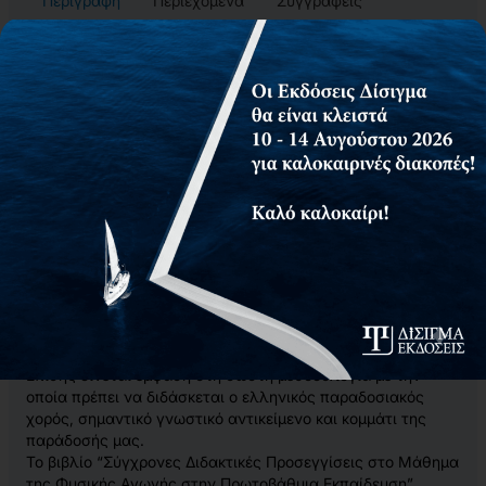
Περιγραφή
Περιεχόμενα
Συγγραφείς
Αίτημα για δωρεάν αντίτυπο
Το παρόν βιβλίο, αναλύει και παρουσιάζει το μάθημα της
Φυσικής Αγωγής στην Πρωτοβάθμια Εκπαίδευση, μέσα από
σύγχρονες και αποτελεσματικές μεθόδους, που
συμβαδίζουν με το νέο σύγχρονο σχολείο.
Συγκεκριμένα, στον 2ο τόμο, παρουσιάζεται η σωστή
διδακτική του μαθήματος της Φυσικής Αγωγής έτσι ώστε το
μάθημα να είναι αποτελεσματικό και να υπάρχει
ανατροφοδότηση. Υπάρχουν αναλυτικά προγράμματα
μαθημάτων σύμφωνα με τη διδακτέα ύλη του μαθήματος
της Φυσικής Αγωγής στο Δημοτικό σχολείο, όπου
παρουσιάζουν το κάθε αντικείμενο διδασκαλίας και
συνοδεύονται από πλήθος αναλυτικών περιγραφών, με
επεξηγήσεις, υποδείξεις, εικόνες, γραφήματα και σκίτσα.
Επίσης δίνεται έμφαση στη σωστή μεθοδολογία με την
οποία πρέπει να διδάσκεται ο ελληνικός παραδοσιακός
χορός, σημαντικό γνωστικό αντικείμενο και κομμάτι της
παράδοσής μας.
Το βιβλίο “Σύγχρονες Διδακτικές Προσεγγίσεις στο Μάθημα
της Φυσικής Αγωγής στην Πρωτοβάθμια Εκπαίδευση”