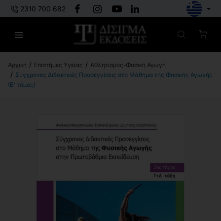
2310 700 682
Επιστήμες Υγείας
Αθλητισμός-Φυσική Αγωγή
h
Σύγχρονες Διδακτικές Προσεγγίσεις στο Μάθημα της Φυσικής Αγωγής
o
(Β' τόμος)
m
e