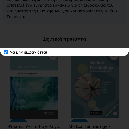
αποτελεί ένα εύχρηστο εργαλείο για τη διδασκαλία του
μαθήματος της Φυσικής Αγωγής και απαραίτητο για κάθε
Γυμναστή.
Σχετικά προϊόντα
Να μην εμφανίζεται.
-10%
-10%
Ψηφιακή Υγεία: Τεχνολογία
Medical Terminology -