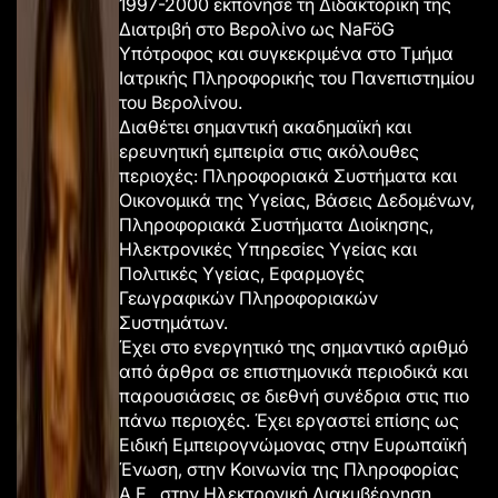
1997-2000 εκπόνησε τη Διδακτορική της
Διατριβή στο Βερολίνο ως
NaFöG
Υπότροφος
και συγκεκριμένα στο Τμήμα
Ιατρικής Πληροφορικής του Πανεπιστημίου
του Βερολίνου.
Διαθέτει σημαντική ακαδημαϊκή και
ερευνητική εμπειρία στις ακόλουθες
περιοχές: Πληροφοριακά Συστήματα και
Οικονομικά της Υγείας, Βάσεις Δεδομένων,
Πληροφοριακά Συστήματα Διοίκησης,
Ηλεκτρονικές Υπηρεσίες Υγείας και
Πολιτικές Υγείας, Εφαρμογές
Γεωγραφικών Πληροφοριακών
Συστημάτων.
Έχει στο ενεργητικό της σημαντικό αριθμό
από άρθρα σε επιστημονικά περιοδικά και
παρουσιάσεις σε διεθνή συνέδρια στις πιο
πάνω περιοχές.
Έχει εργαστεί επίσης ως
Ειδική Εμπειρογνώμονας στην Ευρωπαϊκή
Ένωση, στην Κοινωνία της Πληροφορίας
Α.Ε., στην Ηλεκτρονική Διακυβέρνηση