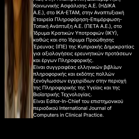
Κοινωνικής Ασφάλισης Α.Ε. (ΗΔΙΚΑ
Α.Ε.),
στο ΙΚΑ-ΕΤΑΜ,
στην Αναπτυξιακή
Εταιρεία Πληροφόρηση-Επιμόρφωση-
Τοπική Ανάπτυξη Α.Ε. (ΠΕΤΑ Α.Ε.), στο
Ίδρυμα Κρατικών Υποτροφιών (ΙΚΥ),
καθώς και στο Ίδρυμα Προώθησης
Έρευνας (ΙΠΕ) της Κυπριακής Δημοκρατίας
για αξιολογήσεις ερευνητικών προτάσεων
και έργων Πληροφορικής.
Είναι συγγραφέας ελληνικών βιβλίων
πληροφορικής και εκδότης πολλών
ξενόγλωσσων εγχειρίδιων στην περιοχή
της Πληροφορικής της Υγείας και της
Βιοϊατρικής Τεχνολογίας.
Eίναι Εditor-In-Chief του επιστημονικού
περιοδικού International Journal of
Computers in Clinical Practice.