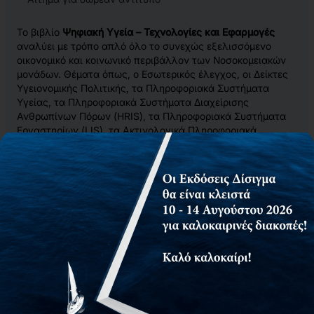
Το βιβλίο
Ψηφιακή Υγεία – Τεχνολογίες και Εφαρμογές
αναλύει με τρόπο απλό όλο το συνεχώς εξελισσόμενο
οικονομικό και κοινωνικό περιβάλλον των Νοσοκομειακών
μονάδων. Θέματα όπως, ο Εσωτερικός έλεγχος, οι Δείκτες
Υγειονομικής Πολιτικής, τα Πληροφοριακά Συστήματα
Υγείας, τα Πληροφοριακά Συστήματα Διαχείρισης
Ανθρωπίνων Πόρων (HRIS), τα Πληροφοριακά Συστήματα
Εργαστηρίων (LIS), τα Ακτινολογικά Πληροφοριακά
Συστήματα (RIS), τα Συστήματα Επεξεργασίας και
Αρχειοθέτησης Ιατρικών Εικόνων (PACS), το Σύστημα
Ηλεκτρονικής Συνταγογράφησης, τα Πληροφοριακά
Συστήματα Διαχείρισης Νοσοκομειακών Κλινών και τα
Πληροφοριακά Συστήματα Διαχείρισης Υλικών και
Αναλώσιμων στις Νοσοκομειακές Μονάδες αναλύονται
εντός του βιβλίου.
Σχετικά προϊόντα