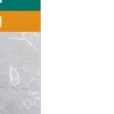
7x24 cm
γχρωμο
022
12691923
44
χι
78-618-202-100-2