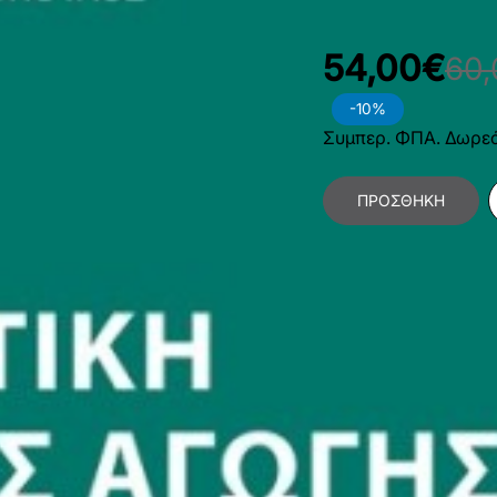
Διαθέσιμο
54,00€
60
-10%
Συμπερ. ΦΠΑ. Δωρε
ΠΡΟΣΘΉΚΗ
Κατηγορίες:
Κοινωνι
Εκπαίδευσης
,
Δημοτι
Διδακτική της Φυσικ
Χαρακτηριστικά Βιβλίο
Γλώσσα
Ε