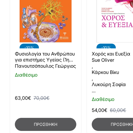
-10%
-10%
Φυσιολογία του Ανθρώπου
Χορός και Ευεξία
για επιστήμες Υγείας (1η
Sue Oliver
Έκδοση)
Πανουτσόπουλος Γεώργιος
,
Κάρκου Βίκυ
Διαθέσιμο
,
Λυκούρη Σοφία
…
63,00€
70,00€
Διαθέσιμο
54,00€
60,00€
ΠΡΟΣΘΉΚΗ
ΠΡΟΣΘΉΚ