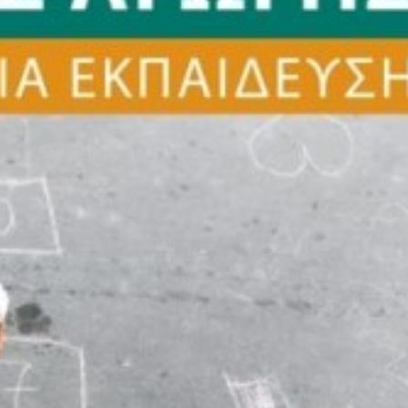
Διαστάσεις
1
Εσωτερικό Βιβλίου
Έ
Έτος Έκδοσης
2
Κωδικός Ευδόξου
1
Σελίδες
7
Συνοδευτικό Υλικό
Ό
ISBN
9
Ετικέτες:
,
Φυσική αγωγή