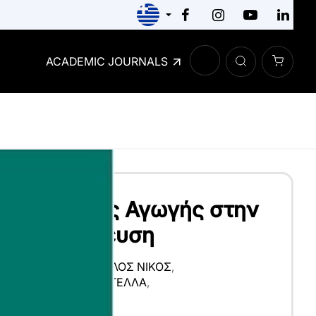
ACADEMIC JOURNALS
 της Φυσικής Αγωγής στην
ια Εκπαίδευση
ΓΕΛΙΚΉ
,
ΣΤΑΥΡΌΠΟΥΛΟΣ ΝΊΚΟΣ
,
ΗΜΉΤΡΙΟΣ
,
ΔΟΎΚΑ ΣΤΈΛΛΑ
,
ΉΤΡΙΟΣ