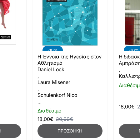
-10%
-10%
Η Έννοια της Ηγεσίας στον
Η διδασκ
Αθλητισμό
Αμπράση
Daniel Lock
,
,
Καλλιστ
Laura Misener
Διαθέσιμ
,
Schulenkorf Nico
…
18,00€
2
Διαθέσιμο
18,00€
20,00€
Η
ΠΡΟΣΘΉΚΗ