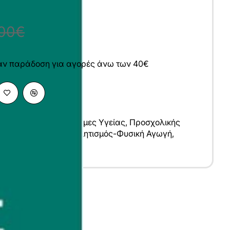
,00€
άν παράδοση για αγορές άνω των 40€
κές Επιστήμες
,
Επιστήμες Υγείας
,
Προσχολικής
κής Εκπαίδευσης
,
Αθλητισμός-Φυσική Αγωγή
,
ής Αγωγής
υ
λληνικά