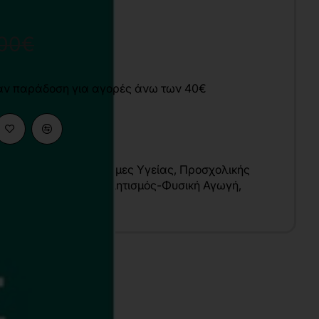
,00€
άν παράδοση για αγορές άνω των 40€
κές Επιστήμες
,
Επιστήμες Υγείας
,
Προσχολικής
κής Εκπαίδευσης
,
Αθλητισμός-Φυσική Αγωγή
,
ής Αγωγής
υ
λληνικά