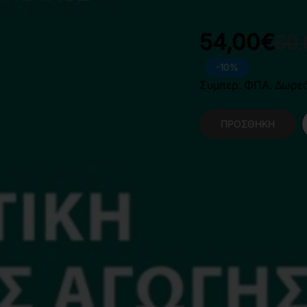
Διαθέσιμο
54,00€
60
-10%
Συμπερ. ΦΠΑ. Δωρε
ΠΡΟΣΘΉΚΗ
Κατηγορίες:
Κοινωνι
Εκπαίδευσης
,
Δημοτι
Διδακτική της Φυσικ
Χαρακτηριστικά Βιβλίο
Γλώσσα
Ε