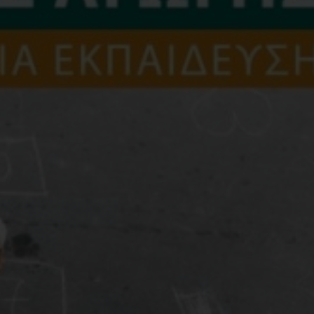
Διαστάσεις
1
Εσωτερικό Βιβλίου
Έ
Έτος Έκδοσης
2
Κωδικός Ευδόξου
1
Σελίδες
7
Συνοδευτικό Υλικό
Ό
ISBN
9
Ετικέτες:
,
Φυσική αγωγή