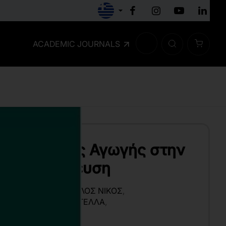
ACADEMIC JOURNALS
 της Φυσικής Αγωγής στην
ια Εκπαίδευση
ΓΕΛΙΚΉ
,
ΣΤΑΥΡΌΠΟΥΛΟΣ ΝΊΚΟΣ
,
ΗΜΉΤΡΙΟΣ
,
ΔΟΎΚΑ ΣΤΈΛΛΑ
,
ΉΤΡΙΟΣ