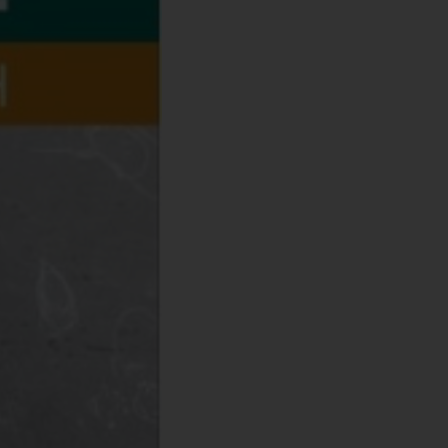
7x24 cm
γχρωμο
022
12691923
44
χι
78-618-202-100-2