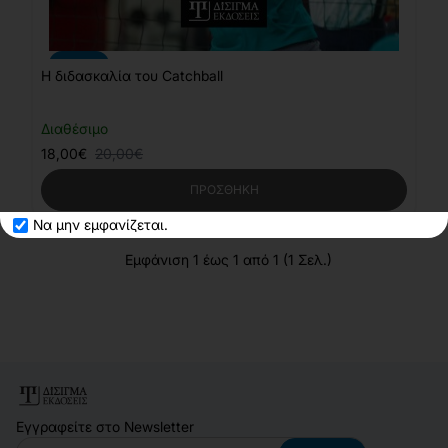
-10%
Η διδασκαλία του Catchball
Διαθέσιμο
18,00€
20,00€
ΠΡΟΣΘΉΚΗ
Να μην εμφανίζεται.
Εμφάνιση 1 έως 1 από 1 (1 Σελ.)
Εγγραφείτε στο Newsletter
Email