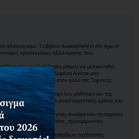
αι αξιολογούμε. Το βιβλίο
Assessment in the Age of
αινοτόμες προσεγγίσεις αξιολόγησης που
ετάζουν πώς η αξιολόγηση μπορεί να μετακινηθεί
σία μάθησης. Ιδιαίτερη έμφαση δίνεται στη
ν έκφρασης, καθώς και στον ρόλο της Τεχνητής
ξιολόγησης με τη συμμετοχή των μαθητών και της
καθώς και η καλλιέργεια αναστοχαστικής κρίσης και
ημένη και κριτική προσέγγιση. Αναδεικνύει τη σημασία
 στη διαδικασία αξιολόγησης, προσφέροντας
παιδευτικούς όλων των βαθμίδων, σχεδιαστές