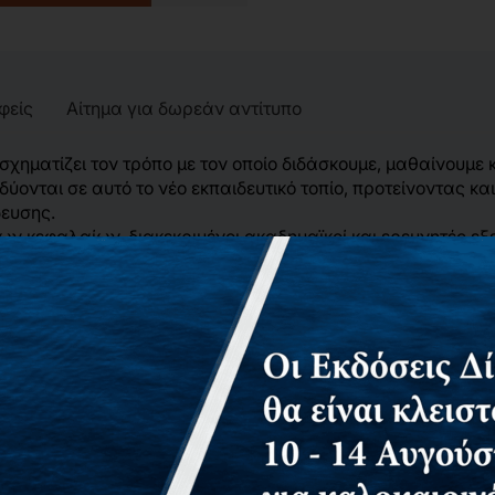
φείς
Αίτημα για δωρεάν αντίτυπο
ηματίζει τον τρόπο με τον οποίο διδάσκουμε, μαθαίνουμε κ
δύονται σε αυτό το νέο εκπαιδευτικό τοπίο, προτείνοντας κ
δευσης.
 κεφαλαίων, διακεκριμένοι ακαδημαϊκοί και ερευνητές εξ
πιο συμμετοχική, συμπεριληπτική και αναστοχαστική διαδικα
ης με τους φοιτητές, στην αξιοποίηση πολυτροπικών μορφώ
αι της εκπαιδευτικής κρίσης.
 literacy των εκπαιδευτικών, η συν-σχεδίαση διαδικασιών α
ιαδικασία μάθησης, οι πολυτροπικές μορφές αξιολόγησης, 
ια σε τεχνολογίες AI.
 απειλή είτε ως εύκολη λύση, το έργο προτείνει μια ισορροπ
νεργασίας και της ενεργού συμμετοχής των εκπαιδευομένων
ν της εκπαίδευσης.
γνωσμα για ερευνητές, πανεπιστημιακούς διδάσκοντες, εκ