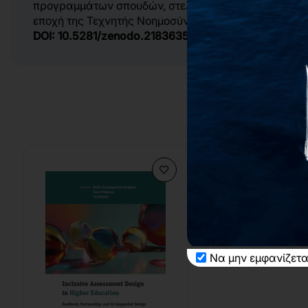
προγραμμάτων σπουδών, στελέχη εκπαιδευτικών οργ
εποχή της Τεχνητής Νοημοσύνης.
DOI:
10.5281/zenodo.21836356
Να μην εμφανίζετα