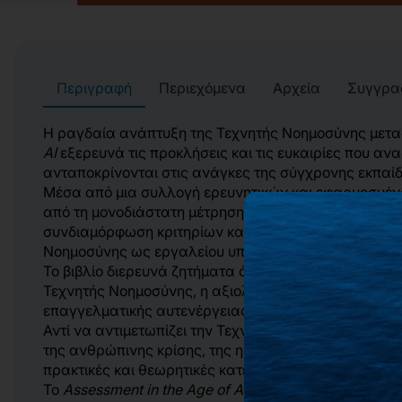
Περιγραφή
Περιεχόμενα
Αρχεία
Συγγρα
Η ραγδαία ανάπτυξη της Τεχνητής Νοημοσύνης μετασχ
AI
εξερευνά τις προκλήσεις και τις ευκαιρίες που ανα
ανταποκρίνονται στις ανάγκες της σύγχρονης εκπαί
Μέσα από μια συλλογή ερευνητικών και εφαρμοσμένων
από τη μονοδιάστατη μέτρηση της επίδοσης προς μια 
συνδιαμόρφωση κριτηρίων και ρουμπρικών αξιολόγησ
Νοημοσύνης ως εργαλείου υποστήριξης της μάθησης κ
Το βιβλίο διερευνά ζητήματα όπως η ανάπτυξη του AI
Τεχνητής Νοημοσύνης, η αξιολόγηση βασισμένη στη δ
επαγγελματικής αυτενέργειας σε περιβάλλοντα πλούσ
Αντί να αντιμετωπίζει την Τεχνητή Νοημοσύνη είτε ως
της ανθρώπινης κρίσης, της ηθικής ευθύνης, της συ
πρακτικές και θεωρητικές κατευθύνσεις για το μέλλο
Το
Assessment in the Age of AI
αποτελεί πολύτιμο ανά