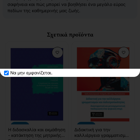
σαφήνεια και πώς μπορεί να βοηθήσει ένα μεγάλο εύρος
πεδίων της καθημερινής μας ζωής.
Σχετικά προϊόντα
Να μην εμφανίζεται.
-10%
-10%
Η διδασκαλία και εκμάθηση
Διδακτική για την
- κατάκτηση της μητρικής
καλλιέργεια γραμματισμών