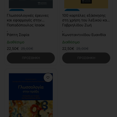
-10%
-10%
Γλωσσολογικές έρευνες
100 καρτέλες εξάσκησης
και εφαρμογές στην
στη χρήση του λεξικού και
πολυδιάστατη
ανάπτυξης λεξιλογίου
Παπαδόπουλος Ισαάκ
Γαβριηλίδου Ζωή
πρωτοβάθμια εκπαίδευση
,
,
Ράπτη Σοφία
Κωνσταντινίδου Ευανθία
Διαθέσιμο
Διαθέσιμο
22,50€
25,00€
22,50€
25,00€
ΠΡΟΣΘΉΚΗ
ΠΡΟΣΘΉΚΗ