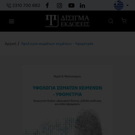
2310 700 682
Υφολογία σωμάτων κειμένων - Υφομετρία
h
o
m
e