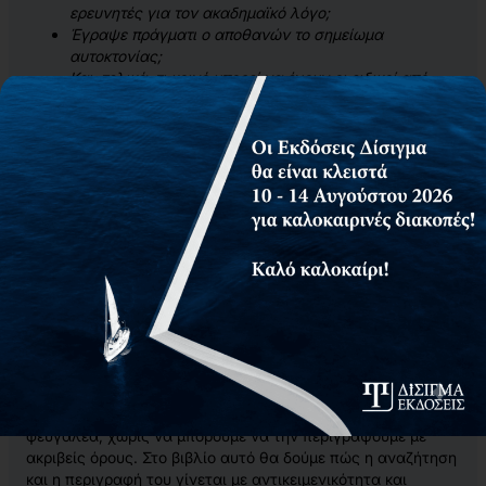
ερευνητές για τον ακαδημαϊκό λόγο;
Έγραψε πράγματι ο αποθανών το σημείωμα
αυτοκτονίας;
Και, τελικά, τι κοινό μπορεί να έχουν οι ειδικοί από
τους χώρους της γλωσσικής εκπαίδευσης, της
λογοτεχνίας, της εγκληματολογίας και της
κυβερνοασφάλειας, των πνευματικών δικαιωμάτων,
της ψυχολογίας, της κοινωνιολογίας, του μάρκετινγκ
και των πολιτικών επιστημών με τη γλωσσολογία, την
πληροφορική και την τεχνητή νοημοσύνη;
Κάθε φορά που γράφουμε ή μιλάμε, αφήνουμε
αποτυπώματα που, όπως και τα δακτυλικά αποτυπώματα,
είναι μοναδικά για τον καθένα μας. Αφήνουμε πεποιθήσεις,
ιδεολογίες, κάτι από τον εαυτό μας. Μέσα από ένα πλήθος
πιθανών γλωσσικών επιλογών προτιμάμε κάποιες και όχι
κάποιες άλλες. Το σύνολο των επιλογών μας, που κάνει
αισθητή την απόκλισή μας από τις επιλογές των άλλων,
διαμορφώνει, τελικά, το ύφος μας. Το ύφος ή στυλ είναι,
συνήθως, μια έννοια που περισσότερο την αισθανόμαστε
φευγαλέα, χωρίς να μπορούμε να την περιγράψουμε με
ακριβείς όρους. Στο βιβλίο αυτό θα δούμε πώς η αναζήτηση
και η περιγραφή του γίνεται με αντικειμενικότητα και