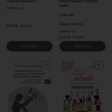
και δεύτερης - ξένης
και πολυτροπικότητας
Ζαφείρη Μακρίνα
Katsampoxaki Hodgetts
γλώσσας
Kallia
Διαθέσιμο
,
Cope Bill
,
Kalantzis Mary
27,00€
30,00€
Διαθέσιμο
27,00€
30,00€
ΠΡΟΣΘΉΚΗ
ΠΡΟΣΘΉΚΗ