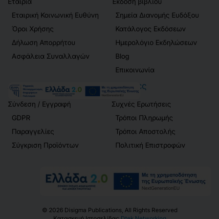
Εταιρία
Έκδοση βιβλίου
Εταιρική Κοινωνική Ευθύνη
Σημεία Διανομής Ευδόξου
Όροι Χρήσης
Κατάλογος Εκδόσεων
Δήλωση Απορρήτου
Ημερολόγιο Εκδηλώσεων
Ασφάλεια Συναλλαγών
Blog
Επικοινωνία
Λογαριασμός
Πελάτες
Σύνδεση / Εγγραφή
Συχνές Ερωτήσεις
GDPR
Τρόποι Πληρωμής
Παραγγελίες
Τρόποι Αποστολής
Σύγκριση Προϊόντων
Πολιτική Επιστροφών
©
2026
Disigma Publications, All Rights Reserved
Κατασκευή Ιστοσελίδας
Dtek Networking