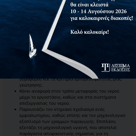
συνόλου των παραμέτρων που σχετίζονται με το
εμφιαλωμένο νερό και να απαντήσει σε κρίσιμα ερωτήματα
και προβλήματα που πιθανόν να αντιμετωπίσει κάποιος που
ασχολείται με τη βιομηχανία του εμφιαλωμένου νερού.
Το βιβλίο αυτό:
Ασχολείται με την ανάλυση του χημικού και
μικροβιολογικού παράγοντα, και μας εισάγει στο νερό σαν
υλικό.
Αναφέρεται στη γεώτρηση και προσπαθεί να προβεί
σε μία σύνοψη σχετικά με τον χώρο όπου
πραγματοποιείται μια γεώτρηση, τον τρόπο
κατασκευής της, την περιβαλλοντική προστασία του
υδροφόρου και τα κριτήρια εμπορευσιμότητας μιας
γεώτρησης.
Κάνει αναφορά στον τρόπο μεταφοράς του νερού
μέχρι το εργοστάσιο, καθώς και στα συστήματα
επεξεργασίας του νερού.
Παρουσιάζει τον κτηριακό σχεδιασμό ενός
εμφιαλωτηρίου, καθώς επίσης και τον μηχανολογικό
εξοπλισμό των γραμμών παραγωγής. Επιπλέον,
εξετάζει τη μηχανολογική υγιεινή, που αποτελεί
παράγοντα αποφασιστικής σημασίας για τη