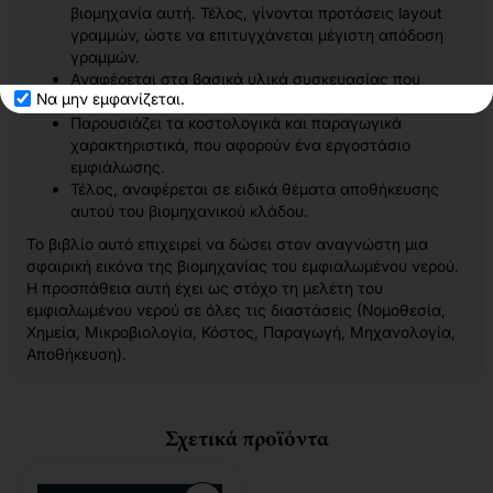
βιομηχανία αυτή. Τέλος, γίνονται προτάσεις layout
γραμμών, ώστε να επιτυγχάνεται μέγιστη απόδοση
γραμμών.
Αναφέρεται στα βασικά υλικά συσκευασίας που
Να μην εμφανίζεται.
χρησιμοποιούνται στη βιομηχανία.
Παρουσιάζει τα κοστολογικά και παραγωγικά
χαρακτηριστικά, που αφορούν ένα εργοστάσιο
εμφιάλωσης.
Τέλος, αναφέρεται σε ειδικά θέματα αποθήκευσης
αυτού του βιομηχανικού κλάδου.
Το βιβλίο αυτό επιχειρεί να δώσει στον αναγνώστη μια
σφαιρική εικόνα της βιομηχανίας του εμφιαλωμένου νερού.
Η προσπάθεια αυτή έχει ως στόχο τη μελέτη του
εμφιαλωμένου νερού σε όλες τις διαστάσεις (Νομοθεσία,
Χημεία, Μικροβιολογία, Κόστος, Παραγωγή, Μηχανολογία,
Αποθήκευση).
Σχετικά προϊόντα