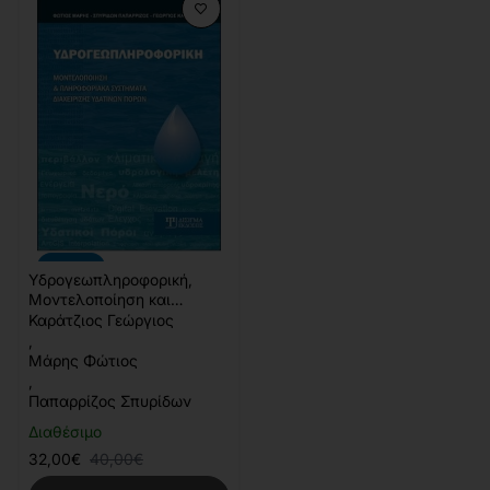
-20%
Υδρογεωπληροφορική,
Μοντελοποίηση και
Πληροφοριακά Συστήματα
Καράτζιος Γεώργιος
Διαχείρισης Υδάτινων
,
Πόρων
Μάρης Φώτιος
,
Παπαρρίζος Σπυρίδων
Διαθέσιμο
32,00€
40,00€