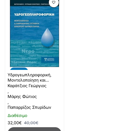
-20%
Υδρογεωπληροφορική,
Μοντελοποίηση και
Πληροφοριακά Συστήματα
Καράτζιος Γεώργιος
Διαχείρισης Υδάτινων
,
Πόρων
Μάρης Φώτιος
,
Παπαρρίζος Σπυρίδων
Διαθέσιμο
32,00€
40,00€