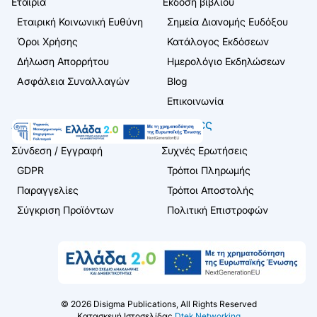
Εταιρία
Έκδοση βιβλίου
Εταιρική Κοινωνική Ευθύνη
Σημεία Διανομής Ευδόξου
Όροι Χρήσης
Κατάλογος Εκδόσεων
Δήλωση Απορρήτου
Ημερολόγιο Εκδηλώσεων
Ασφάλεια Συναλλαγών
Blog
Επικοινωνία
Λογαριασμός
Πελάτες
Σύνδεση / Εγγραφή
Συχνές Ερωτήσεις
GDPR
Τρόποι Πληρωμής
Παραγγελίες
Τρόποι Αποστολής
Σύγκριση Προϊόντων
Πολιτική Επιστροφών
©
2026
Disigma Publications, All Rights Reserved
Κατασκευή Ιστοσελίδας
Dtek Networking