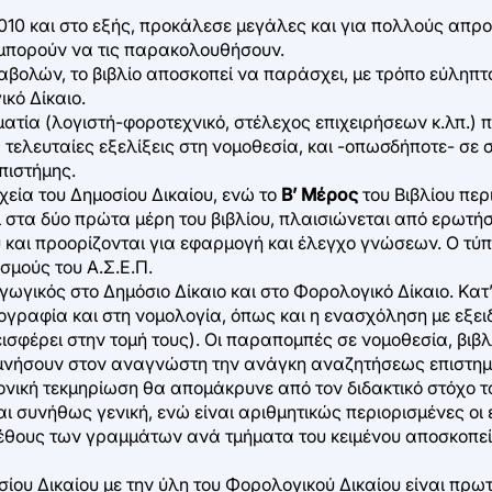
 2010 και στο εξής, προκάλεσε μεγάλες και για πολλούς απ
ου μπορούν να τις παρακολουθήσουν.
λών, το βιβλίο αποσκοπεί να παράσχει, με τρόπο εύληπτο κ
κό Δίκαιο.
τία (λογιστή-φοροτεχνικό, στέλεχος επιχειρήσεων κ.λπ.) π
 τελευταίες εξελίξεις στη νομοθεσία, και -οπωσδήποτε- σε 
πιστήμης.
χεία του Δημοσίου Δικαίου, ενώ το
Β’ Μέρος
του Βιβλίου περ
ι στα δύο πρώτα μέρη του βιβλίου, πλαισιώνεται από ερωτή
υ και προορίζονται για εφαρμογή και έλεγχο γνώσεων. Ο τύ
σμούς του Α.Σ.Ε.Π.
σαγωγικός στο Δημόσιο Δίκαιο και στο Φορολογικό Δίκαιο. Κα
ογραφία και στη νομολογία, όπως και η ενασχόληση με εξει
ισφέρει στην τομή τους). Οι παραπομπές σε νομοθεσία, βι
μνήσουν στον αναγνώστη την ανάγκη αναζητήσεως επιστημο
ονική τεκμηρίωση θα απομάκρυνε από τον διδακτικό στόχο τ
συνήθως γενική, ενώ είναι αριθμητικώς περιορισμένες οι ε
έθους των γραμμάτων ανά τμήματα του κειμένου αποσκοπε
σίου Δικαίου με την ύλη του Φορολογικού Δικαίου είναι π