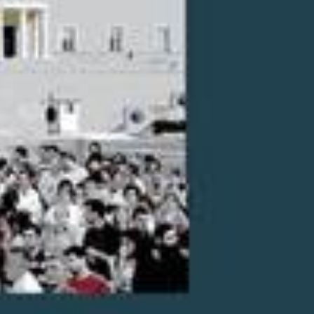
Κωδικός Ευδόξου
7
Σελίδες
2
ISBN
9
Βάρος
0