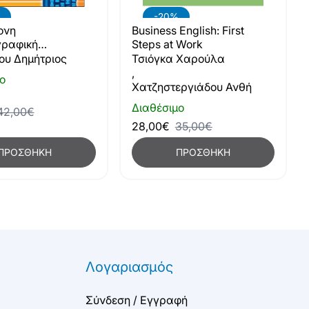
-20%
ονη
Business English: First
ραφική
Steps at Work
η Επιχειρήσεων
ου Δημήτριος
Τσιόγκα Χαρούλα
ση)
,
ο
Χατζηστεργιάδου Ανθή
Διαθέσιμο
42,00€
28,00€
35,00€
ΠΡΟΣΘΉΚΗ
ΠΡΟΣΘΉΚΗ
Λογαριασμός
Σύνδεση / Εγγραφή