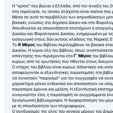
Η “κρίση” που βιώνει η Ελλάδα, από την άνοιξη του
στη νομολογία, τις οποίες ελάχιστοι είναι εκείνοι π
Μέσα σε αυτό το περιβάλλον των απροσδόκητων μεταβο
βασικές γνώσεις στο Δημόσιο Δίκαιο και στο Φορολογι
Απευθύνεται σε οποιονδήποτε επιστήμονα ή επαγγελμα
Δικαίου και Φορολογικού Δικαίου, ενημερωμένο με τις
εισαγωγικό στους δύο αυτούς κλάδους της Νομικής Ε
Το
Α’ Μέρος
του Βιβλίου περιλαμβάνει τα βασικά στοι
Δικαίου. Η κύρια ύλη του βιβλίου, όπως αναπτύσσετα
απάντησης που περιέχονται στο
Γ´ Μέρος
του βιβλίο
κυρίως από τις ερωτήσεις που τίθενται στους διαγωνι
Ο στόχος του βιβλίου είναι κυρίως διδακτικός και ει
αποφεύγονται οι εξαντλητικές παραπομπές στη βιβλι
να συνιστούν “πειρασμό” για τον συγγραφέα να συνε
χαρακτήρα μόνον ενδεικτικό και αποσκοπούν να υπο
παραπέρα έρευνα και μελέτη. Η εξαντλητική επιστημ
αναγνώστη• έτσι, η παραπομπή σε συγγράμματα είναι 
ξενόγλωσση βιβλιογραφία. Η διαφοροποίηση του μεγ
με τη σπουδαιότητα των πληροφοριών.
Ο συνδυασμός της ύλης του γενικού μέρους του Δημο