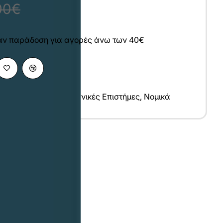
00€
άν παράδοση για αγορές άνω των 40€
ικές Επιστήμες
,
Κοινωνικές Επιστήμες
,
Νομικά
υ
λληνικά
7x24 cm
σπρόμαυρο
014