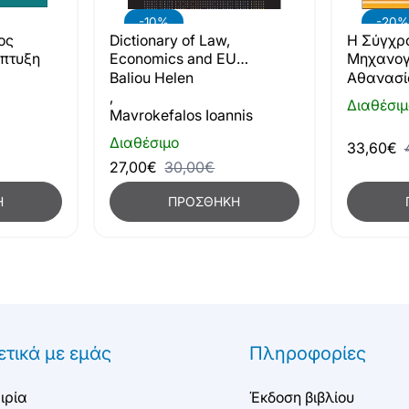
-20%
-10%
Η Σύγχρ
ος
Dictionary of Law,
Μηχανογ
άπτυξη
Economics and EU
Οργάνωσ
Collocations - Λεξικό
Αθανασί
Baliou Helen
(2η έκδο
Συμφράσεων Νομικών,
,
Διαθέσιμ
Οικονομικών Επιστημών και
Mavrokefalos Ioannis
Ορολογίας Ευρωπαϊκής
Διαθέσιμο
33,60€
Ένωσης
27,00€
30,00€
Η
ΠΡΟΣΘΉΚΗ
ετικά με εμάς
Πληροφορίες
ιρία
Έκδοση βιβλίου