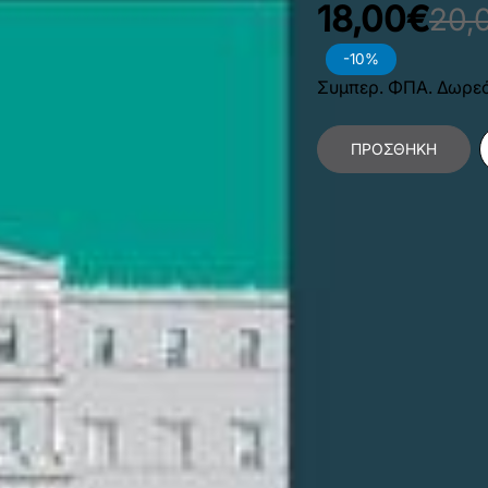
18,00€
20,
-10%
Συμπερ. ΦΠΑ. Δωρε
ΠΡΟΣΘΉΚΗ
Κατηγορίες:
Οικονομ
Χαρακτηριστικά Βιβλίο
Γλώσσα
Ε
Διαστάσεις
1
Εσωτερικό Βιβλίου
Α
Έτος Έκδοσης
2