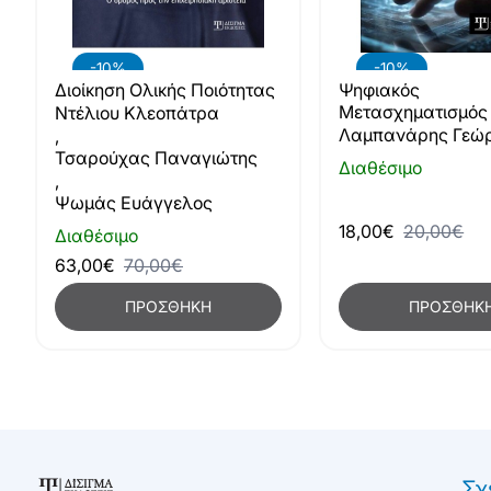
-10%
-10%
Διοίκηση Ολικής Ποιότητας
Ψηφιακός
Μετασχηματισμός
Ντέλιου Κλεοπάτρα
πράξη. Εφαρμογή 
Λαμπανάρης Γεώρ
,
Υλοποίηση
Τσαρούχας Παναγιώτης
Διαθέσιμο
,
Ψωμάς Ευάγγελος
18,00€
20,00€
Διαθέσιμο
63,00€
70,00€
ΠΡΟΣΘΉΚΗ
ΠΡΟΣΘΉΚ
Σχ