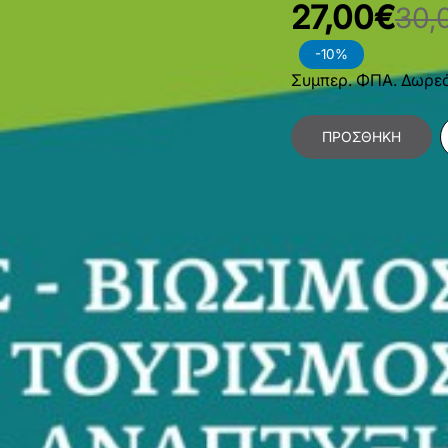
27,00€
30,
-10%
Συμπερ. ΦΠΑ. Δωρε
ΠΡΟΣΘΉΚΗ
Κατηγορίες:
Οικονομ
Οργάνωση και Διοίκ
Χαρακτηριστικά Βιβλίο
Γλώσσα
Ε
Διαστάσεις
1
Εσωτερικό Βιβλίου
Έ