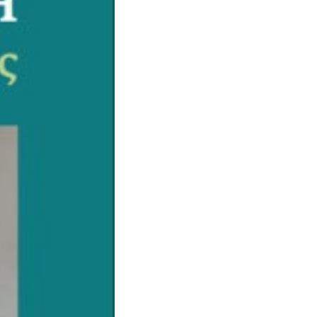
023
22092759
40
χι
78-618-202-167-5
.44kg