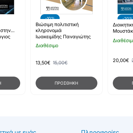
-10%
-20%
Βιώσιμη πολιτιστική
Διοικητι
 στην
κληρονομιά
Μουστάκ
και
γιος
Ιωακειμίδης Παναγιώτης
Διαθέσιμ
Διαθέσιμο
20,00€
13,50€
15,00€
Η
ΠΡΟΣΘΉΚΗ
ετικά με εμάς
Πληροφορίες