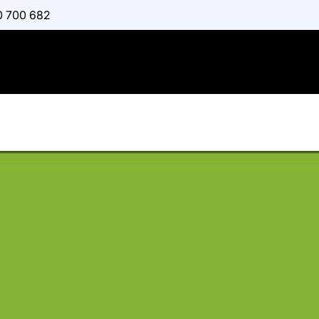
0 700 682
Αειφόρος -
Ανάπτυξη
:
ΚΙΛΙΠΊΡΗΣ ΦΏΤΗΣ
Διαθέσιμο