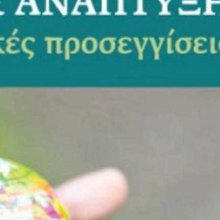
Έτος Έκδοσης
2
Κωδικός Ευδόξου
1
Σελίδες
2
Συνοδευτικό Υλικό
Ό
ISBN
9
Βάρος
0