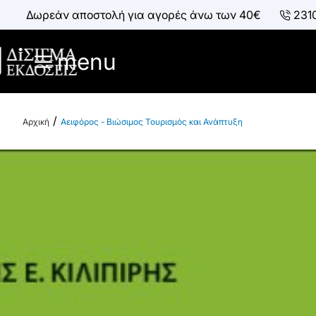
Δωρεάν αποστολή για αγορές άνω των 40€
231
menu
Αειφόρος - Βιώσιμος Τουρισμός και Ανάπτυξη
h
o
m
e