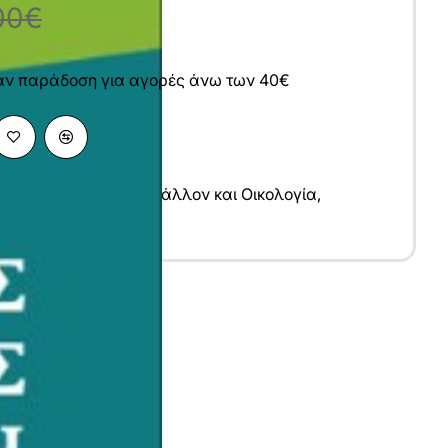
00€
άν παράδοση για αγορές άνω των 40€
ικές Επιστήμες
,
Περιβάλλον και Οικολογία
,
ηση
,
Τουρισμός
υ
λληνικά
7x24 cm
γχρωμο