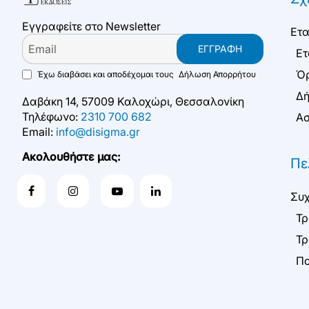
Εγγραφείτε στο Newsletter
Ετα
Email
ΕΓΓΡΑΦΉ
Ετ
Όρ
Έχω διαβάσει και αποδέχομαι τους
Δήλωση Απορρήτου
Δή
Δαβάκη 14, 57009 Καλοχώρι, Θεσσαλονίκη
Τηλέφωνο:
2310 700 682
Ασ
Email:
info@disigma.gr
Ακολουθήστε μας:
Πε
Συχ
Τρ
Τρ
Πο