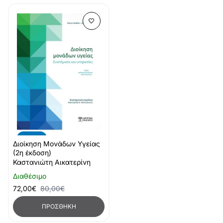
-10%
Διοίκηση Μονάδων Υγείας
(2η έκδοση)
Καστανιώτη Αικατερίνη
Διαθέσιμο
72,00€
80,00€
ΠΡΟΣΘΉΚΗ