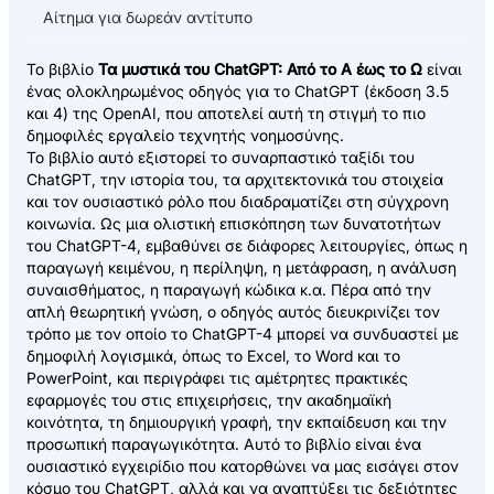
Αίτημα για δωρεάν αντίτυπο
Το βιβλίο
Τα μυστικά του ChatGPT: Από το Α έως το Ω
είναι
ένας ολοκληρωμένος οδηγός για το ChatGPT (έκδοση 3.5
και 4) της OpenAI, που αποτελεί αυτή τη στιγμή το πιο
δημοφιλές εργαλείο τεχνητής νοημοσύνης.
Το βιβλίο αυτό εξιστορεί το συναρπαστικό ταξίδι του
ChatGPT, την ιστορία του, τα αρχιτεκτονικά του στοιχεία
και τον ουσιαστικό ρόλο που διαδραματίζει στη σύγχρονη
κοινωνία. Ως μια ολιστική επισκόπηση των δυνατοτήτων
του ChatGPT-4, εμβαθύνει σε διάφορες λειτουργίες, όπως η
παραγωγή κειμένου, η περίληψη, η μετάφραση, η ανάλυση
συναισθήματος, η παραγωγή κώδικα κ.α. Πέρα από την
απλή θεωρητική γνώση, ο οδηγός αυτός διευκρινίζει τον
τρόπο με τον οποίο το ChatGPT-4 μπορεί να συνδυαστεί με
δημοφιλή λογισμικά, όπως το Excel, το Word και το
PowerPoint, και περιγράφει τις αμέτρητες πρακτικές
εφαρμογές του στις επιχειρήσεις, την ακαδημαϊκή
κοινότητα, τη δημιουργική γραφή, την εκπαίδευση και την
προσωπική παραγωγικότητα. Αυτό το βιβλίο είναι ένα
ουσιαστικό εγχειρίδιο που κατορθώνει να μας εισάγει στον
κόσμο του ChatGPT, αλλά και να αναπτύξει τις δεξιότητες