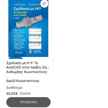
-20%
Σχεδίαση με Η-Υ: Το
AutoCAD στην πράξη (2η
έκδοση)
Ανθυμίδης Κωνσταντίνος
,
Δαυϊδ Κωνσταντίνος
Διαθέσιμο
45,60€
57,00€
ΠΡΟΣΘΉΚΗ