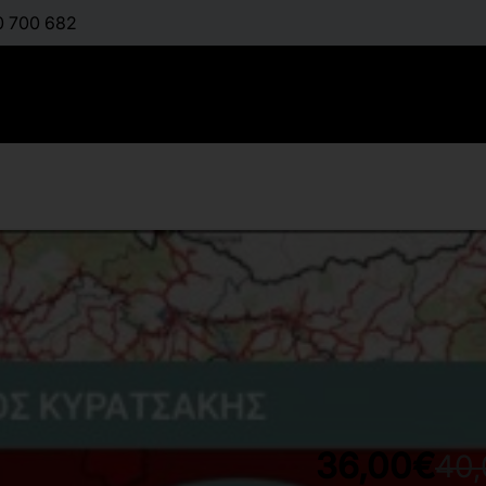
0 700 682
QGIS και Γ
:
ΚΟΥΤΣΌΠΟΥΛΟΣ Κ
Διαθέσιμο
36,00€
40