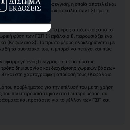
νη στα ΓΣΠ χωρική προσέγγιση, η οποία αποτελεί και
λίου να παραμένει η αυτοδιδασκαλία των ΓΣΠ με τη
νων μερών του βιβλίου. Το μέρος αυτό, εκτός από το
χωρική φύση των ΓΣΠ (Κεφάλαιο 1), παρουσιάζει ένα
δικα (Κεφάλαιο 3). Το πρώτο μέρος ολοκληρώνεται με
δή τα συστατικά του, τι μπορεί να πετύχει και πώς
την εφαρμογή ενός Γεωγραφικού Συστήματος
ν τρόπο δημιουργίας και διαχείρισης χωρικών βάσεων
ο 8) και στη χαρτογραφική απόδοσή τους (Κεφάλαιο
ό του προβλήματος για την επίλυσή του με τη χρήση
ς του που παρουσιάστηκαν στο δεύτερο μέρος, σε
ράσματα και προτάσεις για το μέλλον των ΓΣΠ και