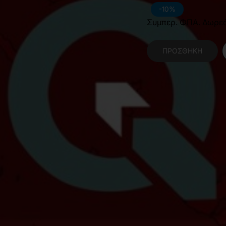
-10%
Συμπερ. ΦΠΑ. Δωρε
ΠΡΟΣΘΉΚΗ
Κατηγορίες:
Επιστή
Αγρονόμων Τοπογρ
Πολιτικών Μηχανικ
Χαρακτηριστικά Βιβλίο
Γλώσσα
Ε
Διαστάσεις
1
Εσωτερικό Βιβλίου
Έ