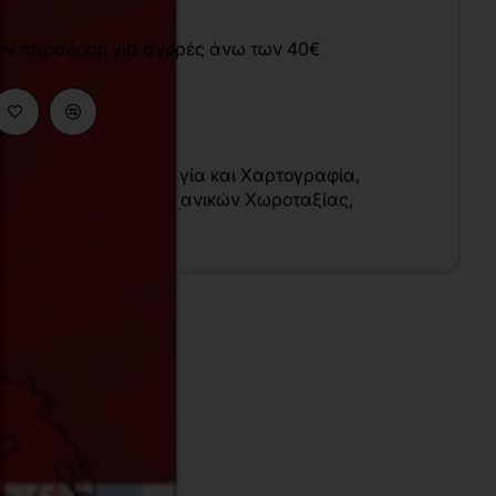
άν παράδοση για αγορές άνω των 40€
μες Μηχανικών
,
Γεωλογία και Χαρτογραφία
,
άφων Μηχανικών
,
Μηχανικών Χωροταξίας
,
ών
υ
λληνικά
7x24 cm
γχρωμο