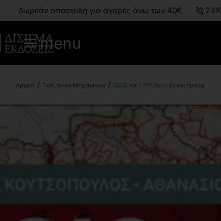
Δωρεάν αποστολή για αγορές άνω των 40€
231
menu
Πολιτικών Μηχανικών
QGIS και ΓΣΠ: Θεωρία και πράξη
h
o
m
e