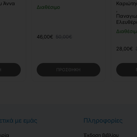
έκδοση)
υ Άννα
Καριώτη
Διαθέσιμο
,
Παναγιω
Ελευθέρ
Διαθέσιμ
46,00€
50,00€
28,00€
Η
ΠΡΟΣΘΉΚΗ
ετικά με εμάς
Πληροφορίες
ιρία
Έκδοση βιβλίου