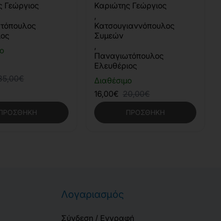
Γεωπληροφορικής &
ς Γεώργιος
Καριώτης Γεώργιος
Τοπογραφίας (2η έκδοση)
,
τόπουλος
Κατσουγιαννόπουλος
ιος
Συμεών
,
ο
Παναγιωτόπουλος
Ελευθέριος
35,00€
Διαθέσιμο
16,00€
20,00€
ΠΡΟΣΘΉΚΗ
ΠΡΟΣΘΉΚΗ
Λογαριασμός
Σύνδεση / Εγγραφή