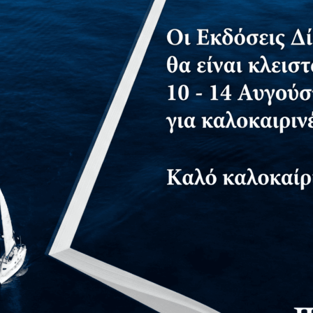
φείς
Αίτημα για δωρεάν αντίτυπο