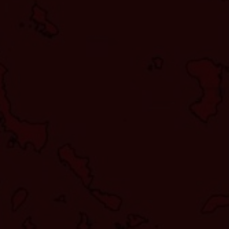
Έτος Έκδοσης
2
Κωδικός Ευδόξου
1
Σελίδες
5
Συνοδευτικό Υλικό
Ό
ISBN
9
Βάρος
1
Ετικέτες:
,
,
,
GIS
QGIS
ΓΣΠ
Λογ