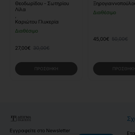
Εφαρμογές (2η Έκδοση)
Θεοδωρίδου - Σωτηρίου
Ξηρογιαννοπούλο
Λίλα
Διαθέσιμο
,
Καριώτου Γλυκερία
Διαθέσιμο
45,00€
50,00€
27,00€
30,00€
ΠΡΟΣΘΉΚΗ
ΠΡΟΣΘΉΚ
Σχ
Εγγραφείτε στο Newsletter
Ετα