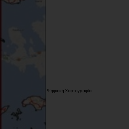
024
33025306
28
χι
78-618-202-182-8
.12kg
,
ισμικά ανοιχτού κώδικα
Ψηφιακή Χαρτογραφία