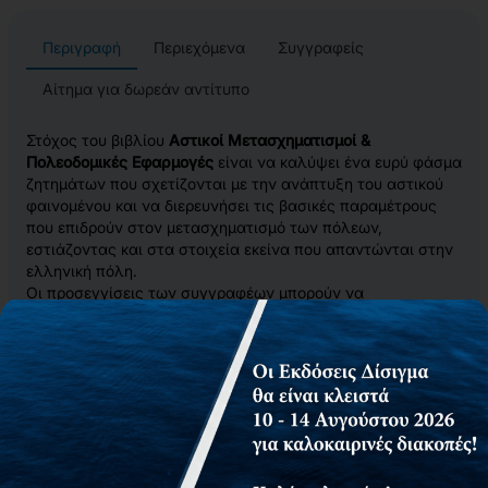
Περιγραφή
Περιεχόμενα
Συγγραφείς
Αίτημα για δωρεάν αντίτυπο
Στόχος του βιβλίου
Αστικοί Μετασχηματισμοί &
Πολεοδομικές Εφαρμογές
είναι να καλύψει ένα ευρύ φάσμα
ζητημάτων που σχετίζονται με την ανάπτυξη του αστικού
φαινομένου και να διερευνήσει τις βασικές παραμέτρους
που επιδρούν στον μετασχηματισμό των πόλεων,
εστιάζοντας και στα στοιχεία εκείνα που απαντώνται στην
ελληνική πόλη.
Οι προσεγγίσεις των συγγραφέων μπορούν να
καταγραφούν σε 3 κύριες κατευθύνσεις:
την ιστορική διερεύνηση των μετασχηματισμών
το θεσμικό πλαίσιο των αλλαγών
τα πολεοδομικά εργαλεία σχεδιασμού και ρύθμισης
του αστικού χώρου.
Η συμβολή του βιβλίου στη γενικότερη βιβλιογραφία αφορά
τόσο τις ειδικές πτυχές που πραγματεύονται τα επιμέρους
κεφάλαια, όσο και την ανάδειξη της σημερινής εικόνας της