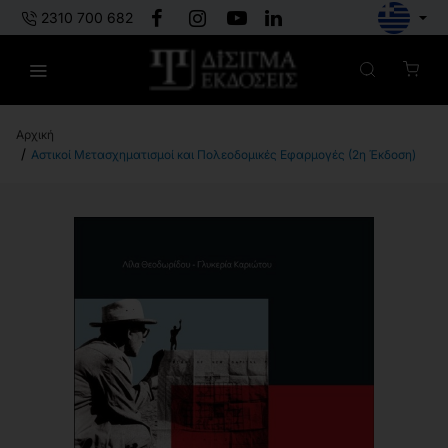
2310 700 682
h
Αστικοί Μετασχηματισμοί και Πολεοδομικές Εφαρμογές (2η Έκδοση)
o
m
e