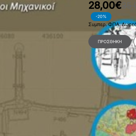
28,00€
35,
-20%
Συμπερ. ΦΠΑ. Δωρε
ΠΡΟΣΘΉΚΗ
Κατηγορίες:
Επιστή
Αγρονόμων Τοπογρ
Πολιτικών Μηχανικ
Χαρακτηριστικά Βιβλίο
Γλώσσα
Ε
Διαστάσεις
1