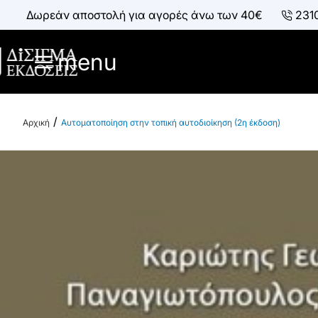
Δωρεάν αποστολή για αγορές άνω των 40€
231
menu
Αυτοματοποίηση στην τοπική αυτοδιοίκηση (2η έκδοση)
h
o
m
e