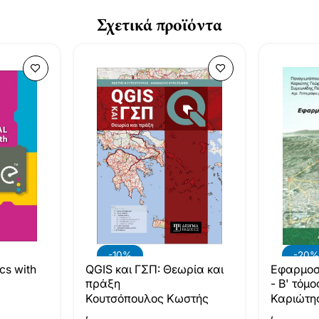
Σχετικά προϊόντα
-20%
-10%
Εφαρμοσ
cs with
QGIS και ΓΣΠ: Θεωρία και
- Β' τόμο
πράξη
Καριώτη
Κουτσόπουλος Κωστής
,
,