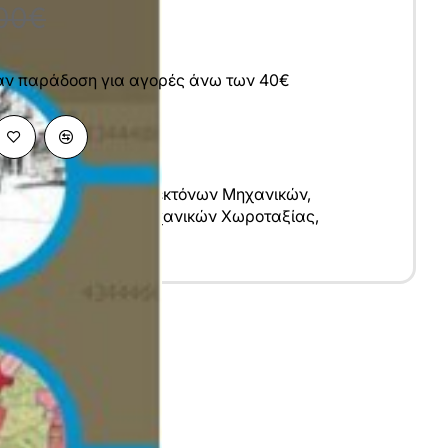
00€
άν παράδοση για αγορές άνω των 40€
μες Μηχανικών
,
Αρχιτεκτόνων Μηχανικών
,
άφων Μηχανικών
,
Μηχανικών Χωροταξίας
,
ών
υ
λληνικά
7x24 cm