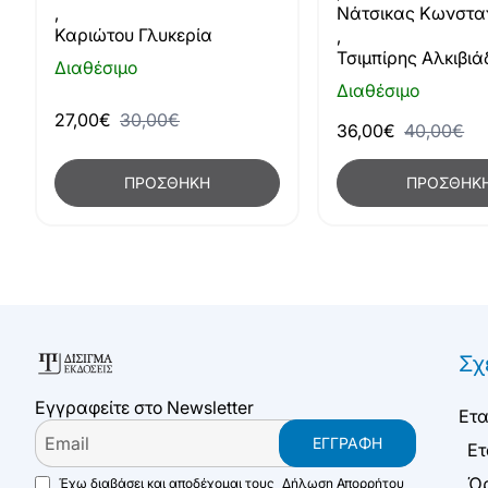
,
Νάτσικας Κωνστα
Καριώτου Γλυκερία
,
Τσιμπίρης Αλκιβιά
Διαθέσιμο
Διαθέσιμο
27,00€
30,00€
36,00€
40,00€
ΠΡΟΣΘΉΚΗ
ΠΡΟΣΘΉΚ
Σχ
Εγγραφείτε στο Newsletter
Ετα
Email
ΕΓΓΡΑΦΉ
Ετ
Όρ
Έχω διαβάσει και αποδέχομαι τους
Δήλωση Απορρήτου