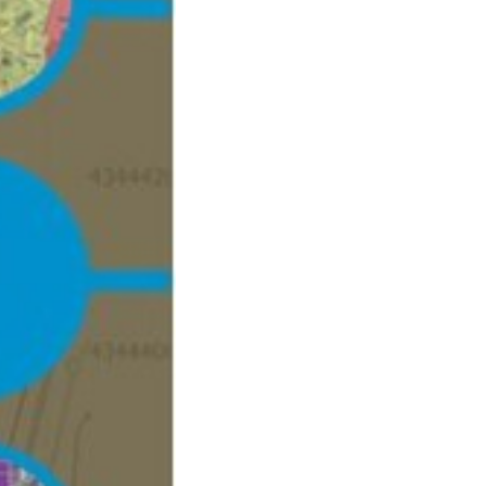
σπρόμαυρο
010
7111844
92
78-960-9495-06-6
.75kg