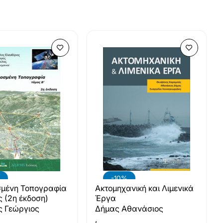
-10%
μένη Τοπογραφία
Ακτομηχανική και Λιμενικά
ς (2η έκδοση)
Έργα
ς Γεώργιος
Δήμας Αθανάσιος
,