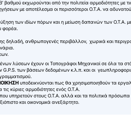
ι Β’ βαθμού εκχωρούνται από την πολιτεία αρμοδιότητες με
γήσεων με αποτέλεσμα οι περισσότεροι Ο.Τ.Α. να αδυνατο
ύξηση των ιδίων πόρων και η μείωση δαπανών των Ο.Τ.Α. μ
υ φορέα.
ς δηλαδή, ανθρωπογενές περιβάλλον, χωρικά και περιγρα
νάρια.
εων.
ένων λύσεων έχουν οι Τοπογράφοι Μηχανικοί σε όλα τα στά
 G.P.S. των βάσεων δεδομένων κ.λ.π. και οι γεωπληροφορι
ογραμματισμού.
ΙΟΙΚΗΣΗ
υποδεικνύονται πως θα χρησιμοποιηθούν τα εργαλ
τις κύριες αρμοδιότητες ενός Ο.Τ.Α.
ς που υπηρετούν στους Ο.Τ.Α. αλλά και τα πολιτικά πρόσωπα 
ξιόπιστο και οικονομικά ανεξάρτητο.