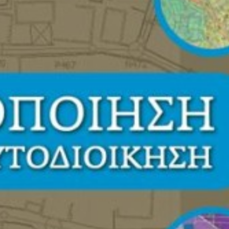
Εσωτερικό Βιβλίου
Α
Έτος Έκδοσης
2
Κωδικός Ευδόξου
7
Σελίδες
3
ISBN
9
Βάρος
0