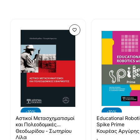
-10%
-10%
Αστικοί Μετασχηματισμοί
Educational Roboti
και Πολεοδομικές
Spike Prime
Εφαρμογές (2η Έκδοση)
Θεοδωρίδου - Σωτηρίου
Κουρέας Αργύρης
Λίλα
,