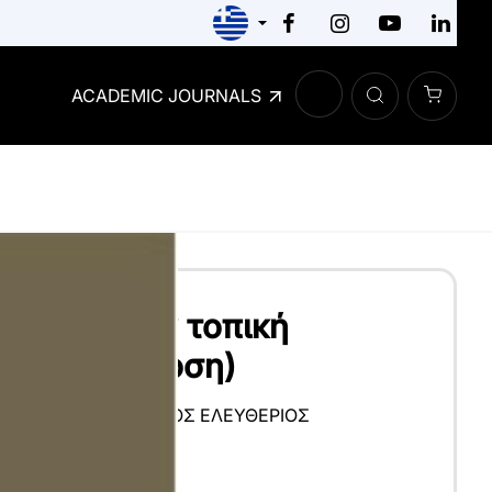
ACADEMIC JOURNALS
οίηση στην τοπική
ση (2η έκδοση)
ΟΣ
,
ΠΑΝΑΓΙΩΤΌΠΟΥΛΟΣ ΕΛΕΥΘΈΡΙΟΣ