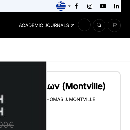
ACADEMIC JOURNALS
γία Τροφίμων (Montville)
ARL R. MATTHEWS
,
THOMAS J. MONTVILLE
00€