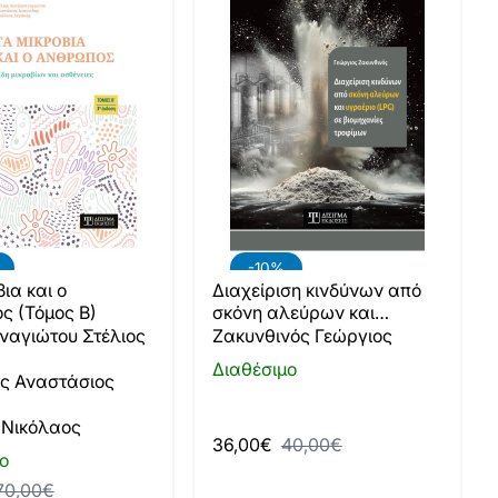
-10%
ια και ο
Διαχείριση κινδύνων από
ς (Τόμος Β)
σκόνη αλεύρων και
υγραέριο (LPG) σε
ναγιώτου Στέλιος
Ζακυνθινός Γεώργιος
βιομηχανίες τροφίμων
Διαθέσιμο
ς Αναστάσιος
 Νικόλαος
36,00€
40,00€
ο
70,00€