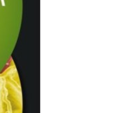
54
78-618-202-004-3
.97kg