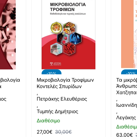
-10%
-10%
οβιολογία
Μικροβιολογία Τροφίμων
Τα μικρόβ
Άνθρωπο
α
Κοντελές Σπυρίδων
Χατζηπα
,
ιος
Πετράκης Ελευθέριος
,
Ιωαννίδη
,
Τυμπής Δημήτριος
,
Λεγάκης
Διαθέσιμο
Διαθέσιμ
27,00€
30,00€
63,00€