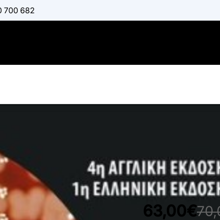
0 700 682
Μικροβιολο
:
KALMIA E. KNIEL
,
K
Διαθέσιμο
63,00€
70,