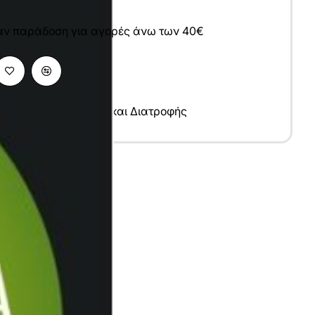
άν παράδοση για αγορές άνω των 40€
ες Υγείας
,
Τροφίμων και Διατροφής
υ
λληνικά
1x29 cm
γχρωμο
020