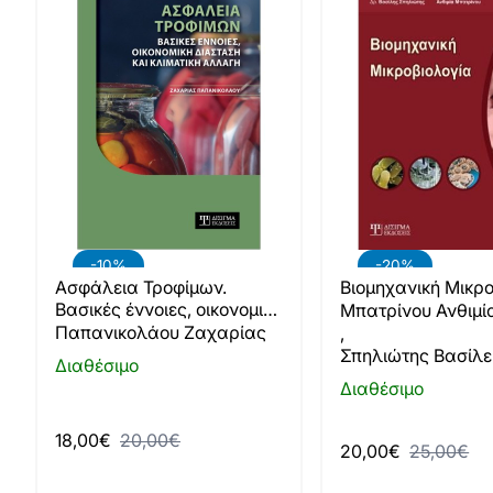
-20%
-10%
Βιομηχανική Μικρ
Ασφάλεια Τροφίμων.
Βασικές έννοιες, οικονομική
Μπατρίνου Ανθιμί
διάσταση και κλιματική
Παπανικολάου Ζαχαρίας
,
αλλαγή
Σπηλιώτης Βασίλε
Διαθέσιμο
Διαθέσιμο
18,00€
20,00€
20,00€
25,00€