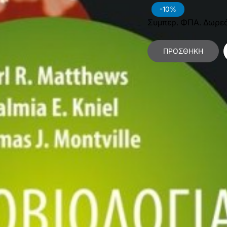
-10%
Συμπερ. ΦΠΑ. Δωρε
ΠΡΟΣΘΉΚΗ
Κατηγορίες:
Επιστήμ
Χαρακτηριστικά Βιβλίο
Γλώσσα
Ε
Διαστάσεις
2
Εσωτερικό Βιβλίου
Έ
Έτος Έκδοσης
2