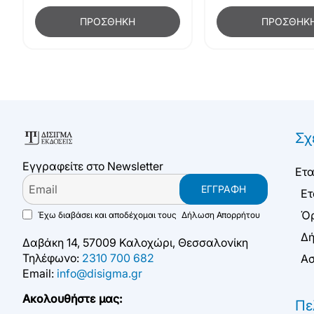
ΠΡΟΣΘΉΚΗ
ΠΡΟΣΘΉΚ
Σχ
Εγγραφείτε στο Newsletter
Ετα
Email
ΕΓΓΡΑΦΉ
Ετ
Όρ
Έχω διαβάσει και αποδέχομαι τους
Δήλωση Απορρήτου
Δή
Δαβάκη 14, 57009 Καλοχώρι, Θεσσαλονίκη
Τηλέφωνο:
2310 700 682
Ασ
Email:
info@disigma.gr
Ακολουθήστε μας:
Πε