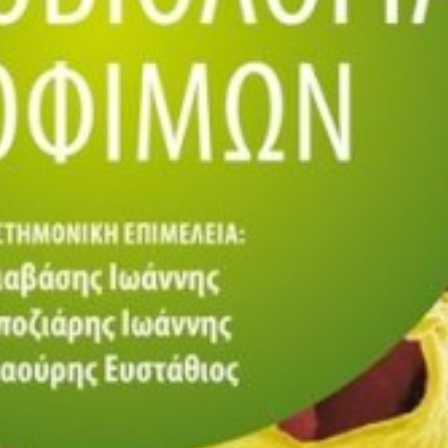
Σελίδες
7
ISBN
9
Βάρος
1