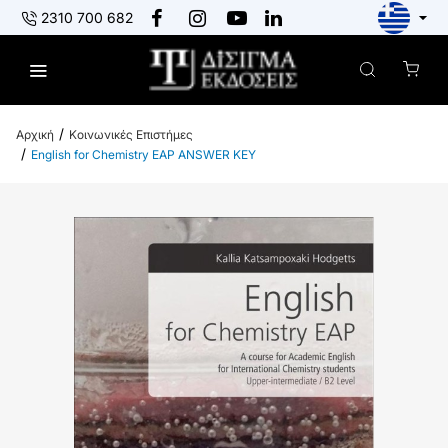
2310 700 682
Κοινωνικές Επιστήμες
h
English for Chemistry EAP ANSWER KEY
o
m
e