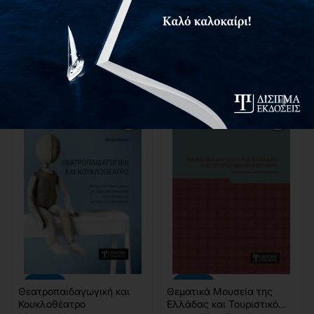
Συρόπουλος Σπυρίδων
22,50€
25,00€
Διαθέσιμο
22,50€
25,00€
ΠΡΟΣΘΉΚΗ
ΠΡΟΣΘΉΚΗ
-10%
-10%
Θεατροπαιδαγωγική και
Θεματικά Μουσεία της
Κουκλοθέατρο
Ελλάδας και Τουριστικό