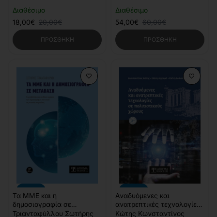
Διαθέσιμο
Διαθέσιμο
18,00€
20,00€
54,00€
60,00€
ΠΡΟΣΘΉΚΗ
ΠΡΟΣΘΉΚΗ
-10%
-10%
Τα ΜΜΕ και η
Αναδυόμενες και
δημοσιογραφία σε
ανατρεπτικές τεχνολογίες
μετάβαση (2η έκδοση)
σε πολιτιστικούς χώρους
Τριανταφύλλου Σωτήρης
Κώτης Κωνσταντίνος