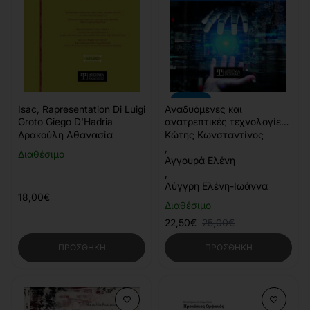
-10%
Isac, Rapresentation Di Luigi
Αναδυόμενες και
Groto Giego D'Hadria
ανατρεπτικές τεχνολογίες
σε πολιτιστικούς χώρους
Δρακούλη Αθανασία
Κώτης Κωνσταντίνος
,
Διαθέσιμο
Αγγουρά Ελένη
,
Λύγγρη Ελένη-Ιωάννα
18,00€
Διαθέσιμο
22,50€
25,00€
ΠΡΟΣΘΉΚΗ
ΠΡΟΣΘΉΚΗ