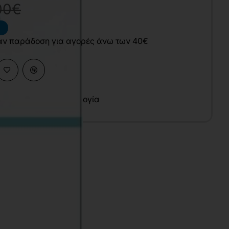
00€
άν παράδοση για αγορές άνω των 40€
κές Επιστήμες
,
Ψυχολογία
υ
λληνικά
7x24 cm
ικτό
024