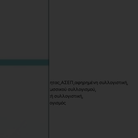
68
χι
78-618-202-195-8
.31kg
,
,
,
σιακής αποτελεσματικότητας
ΑΣΕΠ
αφηρημένη συλλογιστική
,
,
λλογισμού
Δεξιότητες γλωσσικού συλλογισμού
,
,
υλλογισμού
διαγραμματική συλλογιστική
,
αρίων
Επαγωγικός συλλογισμός