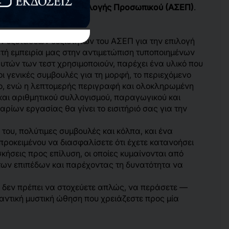
τατου Συμβουλίου Επιλογής Προσωπικού (ΑΣΕΠ)
.
ν δημόσιο τομέα;
ων εξετάσεων δεξιοτήτων του ΑΣΕΠ για την επιλογή
τή εμπειρία μας στην αντιμετώπιση τυποποιημένων
αυτών των τεστ χρησιμοποιούν, παρέχει ένα υλικό που
ι γενικές συμβουλές για τη μορφή, το περιεχόμενο
ρο, ενώ η λεπτομερής περιγραφή και ολοκληρωμένη
αι αριθμητικού συλλογισμού, παραγωγικού και
ίων εργασίας θα γίνει το εισιτήριό σας για την
 του, πολύτιμες συμβουλές και κόλπα, και ένα
ροκειμένου να διασφαλίσετε ότι έχετε κατανοήσει
ήσεις προς επίλυση, οι οποίες κυμαίνονται από
των επιπέδων και παρέχοντας τη δυνατότητα να
α δεν πρέπει να στοχεύετε απλώς, να περάσετε —
μαντική μυστική ώθηση που χρειάζεστε προς μία