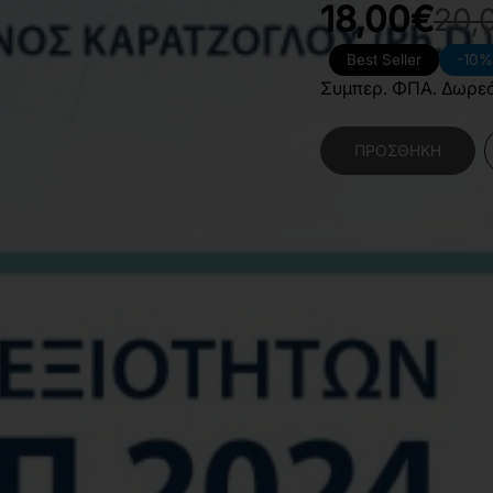
18,00€
20,
Best Seller
-10%
Συμπερ. ΦΠΑ. Δωρε
ΠΡΟΣΘΉΚΗ
Κατηγορίες:
Κοινωνι
Χαρακτηριστικά Βιβλίο
Γλώσσα
Ε
Διαστάσεις
1
Εσωτερικό Βιβλίου
Μ
Έτος Έκδοσης
2