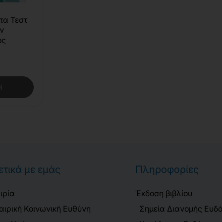
τα Τεστ
ων
ος
Η
ετικά με εμάς
Πληροφορίες
ιρία
Έκδοση βιβλίου
αιρική Κοινωνική Ευθύνη
Σημεία Διανομής Ευδ