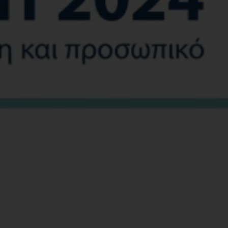
Σελίδες
1
Συνοδευτικό Υλικό
Ό
ISBN
9
Βάρος
0
Ετικέτες:
Αξιολόγηση εργα
Δεξιότητες αριθμητικού συ
Δεξιότητες παραγωγικού σ
Διαχείριση εργασιακών σεν