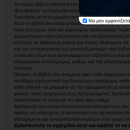
Το παρόν βιβλίο αποτελεί τον απόλυτο οδηγό για να α
Φιλοδοξείτε να ξεκλειδώσετε πλήρως τις δυνατότητές
Ξεκινήστε με το εγχειρίδιο αυτό ένα ταξίδι προς την 
Να μην εμφανίζετα
Αυτό το βιβλίο δεν είναι απλώς ένας ακόμη οδηγός 
τόσο στελεχών όσο και ευρύτερου προσωπικού. Γεμά
ψυχομετρικών τεστ δεξιοτήτων και την εξοικείωσή μας
αλλάζει τα δεδομένα, ειδικά για όσους επιθυμούν να
και την αντιμετώπιση των επαγγελματικών τεστ δεξι
ανάλυση όλων των συγκεκριμένων δεξιοτήτων που εξ
επαγωγικού συλλογισμού, καθώς και της αξιολόγησης 
επιτυχία.
Ωστόσο, το βιβλίο δεν σταματά εκεί: κάθε κεφάλαιο π
απόθεμα σχολαστικά σχεδιασμένων ασκήσεων, καθεμία
κάθε οδηγία και μπορείτε να την εφαρμόσετε με αυτ
φιλικές προς αρχάριους έως προχωρημένες προκλήσε
κατακτήσετε το υλικό με τον δικό σας ρυθμό.
Δεδομένου του ελάχιστου ποσοστού επιτυχόντων στις 
πρέπει να υπερέχετε. Η κατανόηση και αξιοποίηση το
επιτυχημένη και συναρπαστική καριέρα στον χώρο τη
Εμπιστευτείτε το εγχειρίδιο αυτό και αφήστε το να 