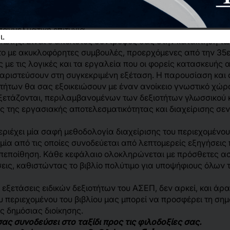
ντιμετωπίσετε με επιτυχία τις εξετάσεις δεξιοτήτων του
Ανώ
 σας και να εξασφαλίσετε την καριέρα των ονείρων σας στο
επαγγελματική επιτυχία.
ι.
μελέτης. Είναι ο απόλυτος σύντροφός σας στην κατάκτηση τ
το με ακυκλοφόρητες συμβουλές, προερχόμενες από την 35ε
 με τις λογικές και τα εργαλεία που οι φορείς κατασκευής 
 αριστεύσουν στη συγκεκριμένη εξέταση. Η παρουσίαση και ο
οτήτων θα σας εξοικειώσουν με έναν ανοίκειο γνωστικό χώ
ετάζονται, περιλαμβανομένων των δεξιοτήτων γλωσσικού κ
της εργασιακής αποτελεσματικότητας και διαχείρισης σεναρ
εριέχει μία σαφή μεθοδολογία διαχείρισης του περιεχομένου
 από τις οποίες συνοδεύεται από λεπτομερείς εξηγήσεις π
οπεποίθηση. Κάθε κεφάλαιο ολοκληρώνεται με πρόσθετες ασκ
ις, καθιστώντας το βιβλίο πολύτιμο για υποψήφιους όλων 
εξετάσεις ειδικών δεξιοτήτων του ΑΣΕΠ, δεν αρκεί, και άρ
υ περιεχομένου του βιβλίου μας μπορεί να προσφέρει τη ση
ς δημόσιας διοίκησης.
σας συνοδεύσει στο ταξίδι προς τις φιλοδοξίες σας.