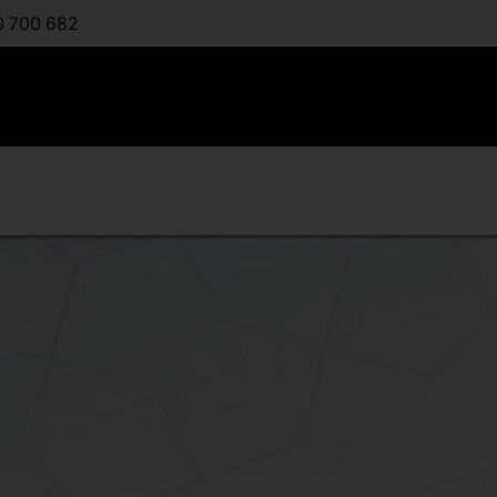
0 700 682
Τεστ Δεξι
στελέχη κ
:
ΚΑΡΑΤΖΌΓΛΟΥ ΒΈ
Διαθέσιμο