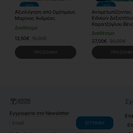
-10%
-10%
Αξιολόγηση από Ομότιμους
Αντιμετωπίζοντας 
Ειδικών Δεξιοτήτ
Μαρίνος Ανδρέας
Καρατζόγλου Βέν
Διαθέσιμο
Διαθέσιμο
13,50€
15,00€
27,00€
30,00€
ΠΡΟΣΘΉΚΗ
ΠΡΟΣΘΉΚ
Σχ
Εγγραφείτε στο Newsletter
Ετα
Email
ΕΓΓΡΑΦΉ
Ετ