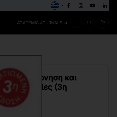
ACADEMIC JOURNALS
κή Διακυβέρνηση και
κές Υπηρεσίες (3η
Ά