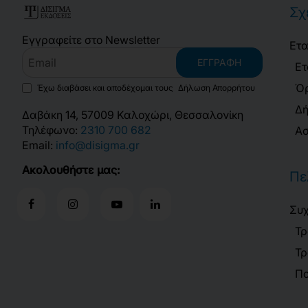
Σχ
Εγγραφείτε στο Newsletter
Ετα
Email
ΕΓΓΡΑΦΉ
Ετ
Όρ
Έχω διαβάσει και αποδέχομαι τους
Δήλωση Απορρήτου
Δή
Δαβάκη 14, 57009 Καλοχώρι, Θεσσαλονίκη
Τηλέφωνο:
2310 700 682
Ασ
Email:
info@disigma.gr
Ακολουθήστε μας:
Πε
Συχ
Τρ
Τρ
Πο