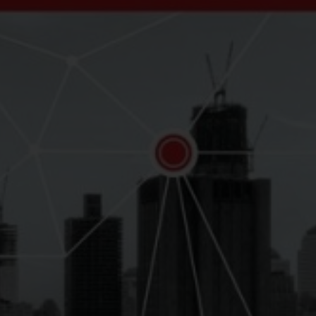
Εσωτερικό Βιβλίου
Α
Έτος Έκδοσης
2
Κωδικός Ευδόξου
1
Σελίδες
4
ISBN
9
Βάρος
0