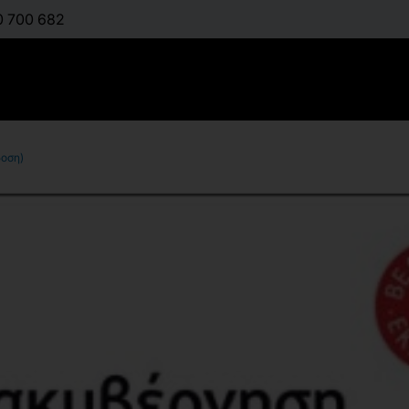
0 700 682
δοση)
Ηλεκτρονι
Ηλεκτρονι
Έκδοση)
:
ΛΑΖΑΚΊΔΟΥ ΑΘΗΝ
Διαθέσιμο