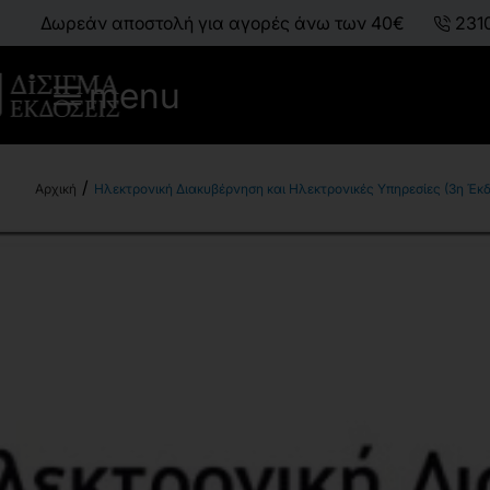
Δωρεάν αποστολή για αγορές άνω των 40€
231
menu
Ηλεκτρονική Διακυβέρνηση και Ηλεκτρονικές Υπηρεσίες (3η Έκ
h
o
m
e