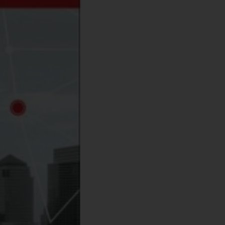
σπρόμαυρο
021
02074646
56
78-618-202-068-5
.78kg