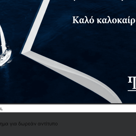
ι.
τημα για δωρεάν αντίτυπο