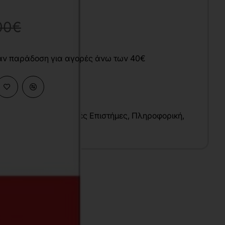
00€
άν παράδοση για αγορές άνω των 40€
 Επιστήμες
,
Οικονομικές Επιστήμες
,
Πληροφορική
,
ηση
,
Νοσηλευτική
υ
λληνικά
7x24 cm