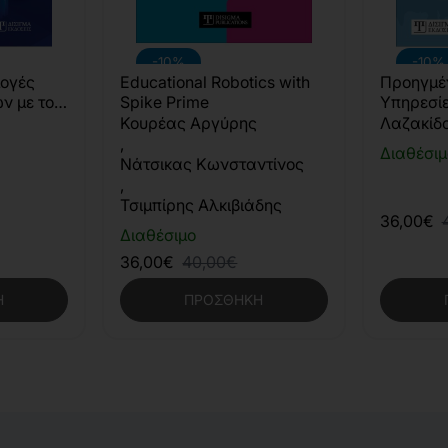
-10%
-10%
μογές
Educational Robotics with
Προηγμέ
ν με το
Spike Prime
Υπηρεσί
(4η έκδο
Κουρέας Αργύρης
Λαζακίδ
,
Διαθέσιμ
Νάτσικας Κωνσταντίνος
,
Τσιμπίρης Αλκιβιάδης
36,00€
Διαθέσιμο
36,00€
40,00€
Η
ΠΡΟΣΘΉΚΗ