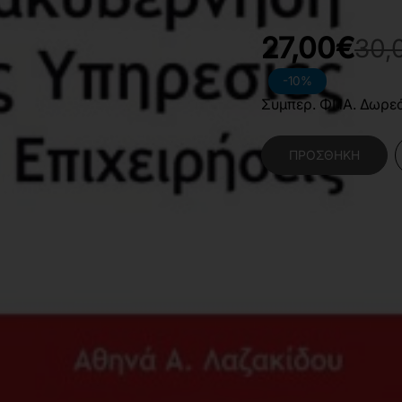
27,00€
30,
-10%
Συμπερ. ΦΠΑ. Δωρε
ΠΡΟΣΘΉΚΗ
Κατηγορίες:
Θετικές
Οργάνωση και Διοίκ
Χαρακτηριστικά Βιβλίο
Γλώσσα
Ε
Διαστάσεις
1