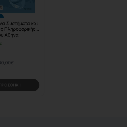
να Συστήματα και
ες Πληροφορικής
ση)
ου Αθηνά
ο
40,00€
ΠΡΟΣΘΉΚΗ