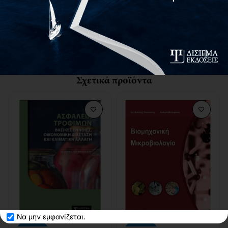
μικροοργανισμούς των τροφίμων (βακτήρια, μύκητες, ιούς
και παράσιτα), εντάσσοντας με το βέλτιστο δυνατό τρόπο
τις θεωρητικές γνώσεις της Μικροβιολογίας στο σύγχρονο
και απαιτητικό περιβάλλον της Ασφάλειας και Ποιότητας
Τροφίμων.
Σχετικά προϊόντα
Να μην εμφανίζεται.