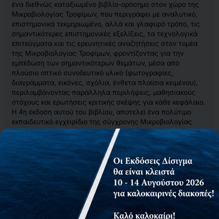
ένα διεθνώς καταξιωμένο βιβλίο-ορόσημο στον χώρο της
Μικροβιολογίας Τροφίμων, που περιγράφει με αναλυτικό,
επιστημονικά τεκμηριωμένο, αλλά και γλαφυρό τρόπο, τις
σημαντικότερες επιστημονικές εξελίξεις, τα τεχνολογικά
επιτεύγματα και τις ερευνητικές αναζητήσεις στον τομέα
της Μικροβιολογίας Τροφίμων, φροντίζοντας για την
εμπέδωση των σημαντικότερων θεμάτων, μέσα από
πλούσιο οπτικό συνοδευτικό υλικό (φωτογραφίες,
διαγράμματα, εικόνες, σχόλια, ένθετα πλαίσια κειμένου),
περιλαμβάνοντας παράλληλα περιλήψεις, μαθησιακούς
στόχους και ερωτήσεις κριτικής σκέψης για κάθε κεφάλαιο.
Η 4η έκδοση αυτού του βιβλίου, αποτελεί ένα πολύτιμο
εκπαιδευτικό εγχειρίδιο της σύγχρονης Μικροβιολογίας
Τροφίμων για τους φοιτητές, καθώς και τους διδάσκοντες
των Ελληνικών Πανεπιστημίων, αλλά και βιβλίο αναφοράς
για αυτή την εφαρμοσμένη και με πολλές προεκτάσεις
επιστήμη.
Αποτελεί ένα χρήσιμο εγχειρίδιο σε οποιονδήποτε
ασχολείται με τα τρόφιμα στα πλαίσια της επιστήμης ή/και
της παραγωγής, επεξεργασίας και διακίνησης τροφίμων,
και θέλει να εντρυφήσει στους παθογόνους, αλλοιογόνους,
αλλά και τεχνολογικά ωφέλιμους (ή και προβιοτικούς)