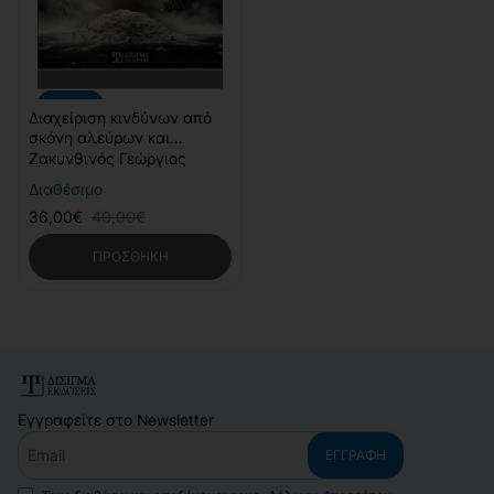
-10%
Διαχείριση κινδύνων από
σκόνη αλεύρων και
υγραέριο (LPG) σε
Ζακυνθινός Γεώργιος
βιομηχανίες τροφίμων
Διαθέσιμο
36,00€
40,00€
ΠΡΟΣΘΉΚΗ
Εγγραφείτε στο Newsletter
Email
ΕΓΓΡΑΦΉ