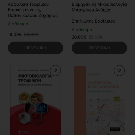
-20%
-10%
Βιομηχανική Μικροβιολογία
Ασφάλεια Τροφίμων.
Βασικές έννοιες,
Μπατρίνου Ανθιμία
οικονομική διάσταση και
Παπανικολάου Ζαχαρίας
,
κλιματική αλλαγή
Σπηλιώτης Βασίλειος
Διαθέσιμο
Διαθέσιμο
18,00€
20,00€
20,00€
25,00€
ΠΡΟΣΘΉΚΗ
ΠΡΟΣΘΉΚΗ