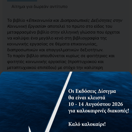
Αίτημα για δωρεάν αντίτυπο
Το βιβλίο «
Επικοινωνία και Διαπροσωπικές Δεξιότητες στην
Κοινωνική Εργασία
» αποτελεί το πρώτο στο είδος του
μεταφρασμένο βιβλίο στην ελληνική γλώσσα που έρχεται
να καλύψει ένα μεγάλο κενό στη βιβλιογραφία της
κοινωνικής εργασίας σε θέματα επικοινωνίας,
διαπροσωπικών και επαγγελματικών δεξιοτήτων.
Το παρόν βιβλίο απευθύνεται κυρίως σε φοιτήτριες και
φοιτητές κοινωνικής εργασίας (προπτυχιακού και
μεταπτυχιακού επιπέδου) με στόχο την καλύτερη
προετοιμασία τους για την ανάπτυξη αποτελεσματικής
επικοινωνίας (λεκτικής και μη λεκτικής) με τις χρήστριες και
τους χρήστες των κοινωνικών υπηρεσιών (άτομα,
οικογένεια, ομάδες) σε διαφορετικές ηλικίες (ενήλικες,
παιδιά, νεαρά άτομα) και με διαφορετικές ανάγκες και
δυνατότητες. Προσφέρει σύγχρονη εμπεριστατωμένη
γνώση πάνω στα σημαντικά θέματα και τις πιθανές
δυσκολίες που θα αντιμετωπίσουν όταν θα γίνουν
επαγγελματίες στο πεδίο της κοινωνικής εργασίας.
Επιπλέον, εμπλουτίζει την εμπειρία και τις γνώσεις ακόμη