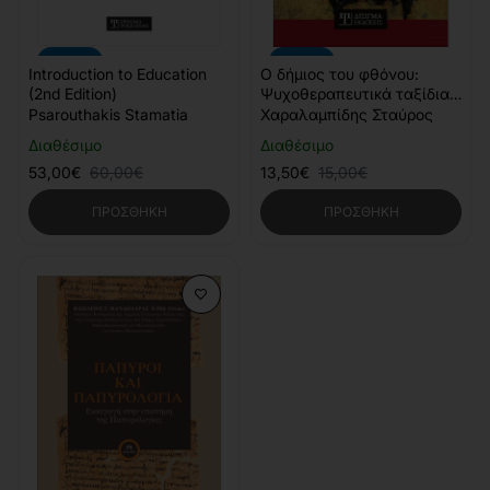
-12%
-10%
Introduction to Education
Ο δήμιος του φθόνου:
(2nd Edition)
Ψυχοθεραπευτικά ταξίδια
στο άβατον
Psarouthakis Stamatia
Χαραλαμπίδης Σταύρος
Διαθέσιμο
Διαθέσιμο
53,00€
60,00€
13,50€
15,00€
ΠΡΟΣΘΉΚΗ
ΠΡΟΣΘΉΚΗ