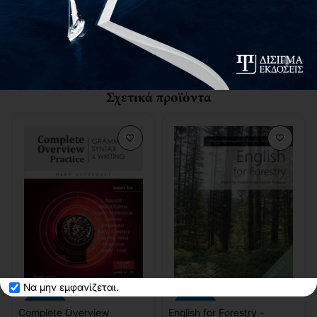
και πεπειραμένων κοινωνικών λειτουργών, αλλά και
συναφών επαγγελματιών και κοινωνικών επιστημόνων που
επιθυμούν συνεχή και σταθερή ενημέρωση σε ζητήματα
σχετικά με την επικοινωνία στην επαγγελματική πρακτική.
Σχετικά προϊόντα
Να μην εμφανίζεται.
-10%
-10%
Complete Overview
English for Forestry -