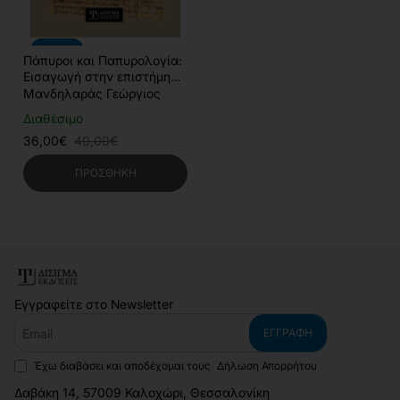
-10%
Πάπυροι και Παπυρολογία:
Εισαγωγή στην επιστήμη
της Παπυρολογίας (5η
Μανδηλαράς Γεώργιος
έκδοση)
Διαθέσιμο
36,00€
40,00€
ΠΡΟΣΘΉΚΗ
Εγγραφείτε στο Newsletter
Email
ΕΓΓΡΑΦΉ
Έχω διαβάσει και αποδέχομαι τους
Δήλωση Απορρήτου
Δαβάκη 14, 57009 Καλοχώρι, Θεσσαλονίκη