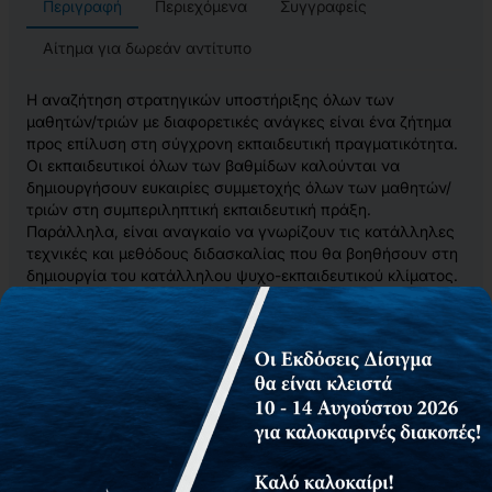
Περιγραφή
Περιεχόμενα
Συγγραφείς
Αίτημα για δωρεάν αντίτυπο
Η αναζήτηση στρατηγικών υποστήριξης όλων των
μαθητών/τριών με διαφορετικές ανάγκες είναι ένα ζήτημα
προς επίλυση στη σύγχρονη εκπαιδευτική πραγματικότητα.
Οι εκπαιδευτικοί όλων των βαθμίδων καλούνται να
δημιουργήσουν ευκαιρίες συμμετοχής όλων των μαθητών/
τριών στη συμπεριληπτική εκπαιδευτική πράξη.
Παράλληλα, είναι αναγκαίο να γνωρίζουν τις κατάλληλες
τεχνικές και μεθόδους διδασκαλίας που θα βοηθήσουν στη
δημιουργία του κατάλληλου ψυχο-εκπαιδευτικού κλίματος.
Πιο συγκεκριμένα, οι καθηγητές/τριες των Θετικών
Επιστημών συχνά αισθάνονται την ανάγκη να
αξιοποιήσουν διδακτικές προσεγγίσεις που θα συμβάλουν
στην ενεργητική συμμετοχή των μαθητών/τριών τους στη
μαθησιακή πράξη. Βάσει των παραπάνω, οι βασικοί στόχοι
του παρόντος συγγράμματος είναι:
◼ να γίνει κατανοητή η ανάγκη για αναγνώριση της
διαφορετικότητας των μαθητών/τριών τόσο κατά τη
διδασκαλία τους όσο και σχετικά με τους τρόπους που