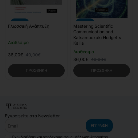
-10%
-10%
Γλωσσική Ανάπτυξη
Mastering Scientific
Communication and
Technical Writing for
Katsampoxaki Hodgetts
Διαθέσιμο
Science Publications
Kallia
Διαθέσιμο
36,00€
40,00€
36,00€
40,00€
ΠΡΟΣΘΉΚΗ
ΠΡΟΣΘΉΚΗ
Εγγραφείτε στο Newsletter
Email
ΕΓΓΡΑΦΉ
Έχω διαβάσει και αποδέχομαι τους
Δήλωση Απορρήτου