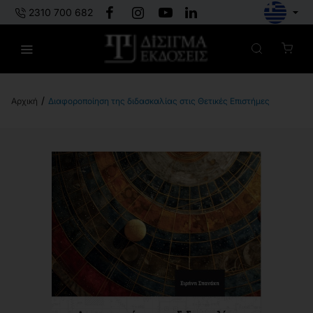
2310 700 682
Διαφοροποίηση της διδασκαλίας στις Θετικές Επιστήμες
h
o
m
e