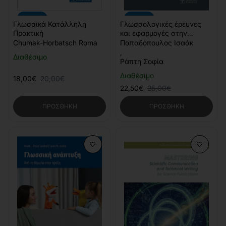
-10%
-10%
Γλωσσικά Κατάλληλη
Γλωσσολογικές έρευνες
Πρακτική
και εφαρμογές στην
πολυδιάστατη
Chumak-Horbatsch Roma
Παπαδόπουλος Ισαάκ
πρωτοβάθμια εκπαίδευση
,
Διαθέσιμο
Ράπτη Σοφία
Διαθέσιμο
18,00€
20,00€
22,50€
25,00€
ΠΡΟΣΘΉΚΗ
ΠΡΟΣΘΉΚΗ