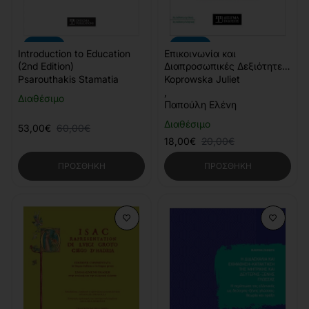
-12%
-10%
Introduction to Education
Επικοινωνία και
(2nd Edition)
Διαπροσωπικές Δεξιότητες
στην Κοινωνική Εργασία
Psarouthakis Stamatia
Koprowska Juliet
,
Διαθέσιμο
Παπούλη Ελένη
Διαθέσιμο
53,00€
60,00€
18,00€
20,00€
ΠΡΟΣΘΉΚΗ
ΠΡΟΣΘΉΚΗ