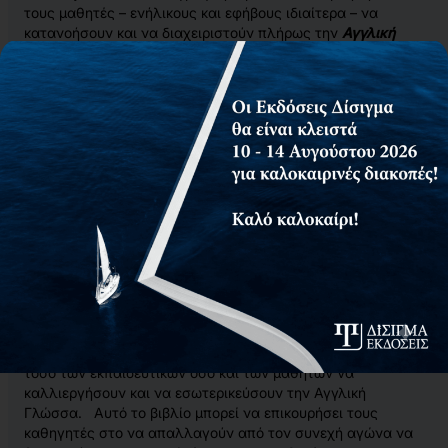
τους μαθητές – ενήλικους και εφήβους ιδιαίτερα – να
κατανοήσουν και να διαχειριστούν πλήρως την
Αγγλική
Γραμματική
και
Σύνταξη,
και να τους ενδυναμώσει στο να
βελτιώσουν και να τελειοποιήσουν τον
Γραπτό Λόγο
τους
με απλούς τρόπους.
Το καινοτόμο σύστημα του έγκειται στο συνδυασμό
περιεχόμενου, δομής και διάταξης του, και στο γεγονός ότι
αναφέρεται και εφαρμόζεται σε κάθε επίπεδο: μπορεί
συνιστά ένα πολύτιμο βοήθημα από το A1 έως το C2. Το
Complete
Overview
αποτελεί ένα χρήσιμο εργαλείο για
κάθε μαθητή, και κάθε είδους πιστοποιητικό, και χτίζει τις
δεξιότητες του εκπαιδευόμενου μέχρι και την επάρκεια. Η
μεθοδολογία που ακολουθείται έχει τις ρίζες της στη
Θεωρία της Πολλαπλής Νοημοσύνης του Gardner και τα
πάντα παρουσιάζονται με τρόπους που όλοι οι μαθητές
έχουν ή μπορούν να συνηθίσουν, αβίαστα.
Ανταποκρινόμενο στις νεωτεριστικές τάσεις διδασκαλίας
και μάθησης, το Complete Overview ικανοποιεί τις ανάγκες
τόσο των εκπαιδευτικών όσο και των μαθητών να
καλλιεργήσουν και να εσωτερικεύσουν την Αγγλική
Γλώσσα. Αυτό το βιβλίο μπορεί να επικουρήσει τους
καθηγητές στο να απαλλαγούν από τον συνεχή αγώνα να