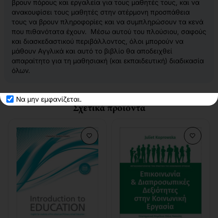
βρουν πόρους και εργαλεία για τους μαθητές τους, και να
ανακουφίσει τους μαθητές στην ατέρμονη προσπάθεια
τους να βρουν πληροφορίες και να συμπληρώσουν τα κενά
που πιθανότατα έχουν. Μέσω αυτού του πλούσιου, σαφούς
και διασκεδαστικού περιβάλλοντος, όλοι μπορούν να
μάθουν Αγγλικά και αυτό το βιβλίο θα αποδειχθεί
απαραίτητο για τη μαθησιακή (και εκπαιδευτική) διαδικασία
όλων.
Να μην εμφανίζεται.
Σχετικά προϊόντα