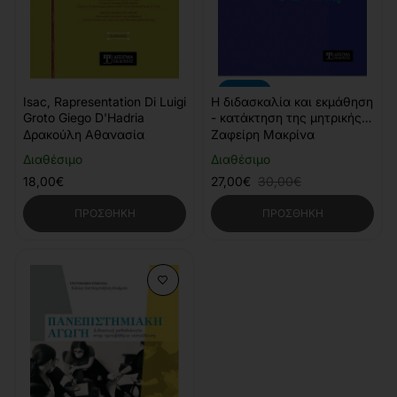
-10%
Isac, Rapresentation Di Luigi
Η διδασκαλία και εκμάθηση
Groto Giego D'Hadria
- κατάκτηση της μητρικής
και δεύτερης - ξένης
Δρακούλη Αθανασία
Ζαφείρη Μακρίνα
γλώσσας
Διαθέσιμο
Διαθέσιμο
18,00€
27,00€
30,00€
ΠΡΟΣΘΉΚΗ
ΠΡΟΣΘΉΚΗ