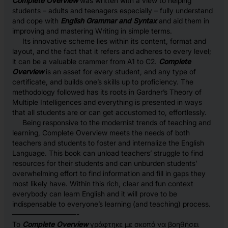
Complete Overview
was written with a view to helping
students – adults and teenagers especially – fully understand
and cope with
English Grammar and Syntax
and aid them in
improving and mastering Writing in simple terms.
Its innovative scheme lies within its content, format and
layout, and the fact that it refers and adheres to every level;
it can be a valuable crammer from A1 to C2.
Complete
Overview
is an asset for every student, and any type of
certificate, and builds one’s skills up to proficiency. The
methodology followed has its roots in Gardner’s Theory of
Multiple Intelligences and everything is presented in ways
that all students are or can get accustomed to, effortlessly.
Being responsive to the modernist trends of teaching and
learning, Complete Overview meets the needs of both
teachers and students to foster and internalize the English
Language. This book can unload teachers’ struggle to find
resources for their students and can unburden students’
overwhelming effort to find information and fill in gaps they
most likely have. Within this rich, clear and fun context
everybody can learn English and it will prove to be
indispensable to everyone’s learning (and teaching) process.
—————————-
Το
Complete
Overview
γράφτηκε με σκοπό να βοηθήσει