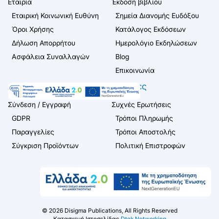
Εταιρία
Έκδοση βιβλίου
Εταιρική Κοινωνική Ευθύνη
Σημεία Διανομής Ευδόξου
Όροι Χρήσης
Κατάλογος Εκδόσεων
Δήλωση Απορρήτου
Ημερολόγιο Εκδηλώσεων
Ασφάλεια Συναλλαγών
Blog
Επικοινωνία
Λογαριασμός
Πελάτες
Σύνδεση / Εγγραφή
Συχνές Ερωτήσεις
GDPR
Τρόποι Πληρωμής
Παραγγελίες
Τρόποι Αποστολής
Σύγκριση Προϊόντων
Πολιτική Επιστροφών
©
2026
Disigma Publications, All Rights Reserved
Κατασκευή Ιστοσελίδας
Dtek Networking