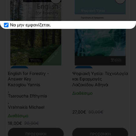
Να μην εμφανίζεται.
-10%
-10%
English for Forestry -
Ψηφιακή Υγεία: Τεχνολογία
Answer Key
και Εφαρμογές
Kazoglou Yannis
Λαζακίδου Αθηνά
,
Διαθέσιμο
Tsaroucha Efthymia
,
Vrahnakis Michael
27,00€
30,00€
Διαθέσιμο
18,00€
20,00€
ΠΡΟΣΘΉΚΗ
ΠΡΟΣΘΉΚΗ