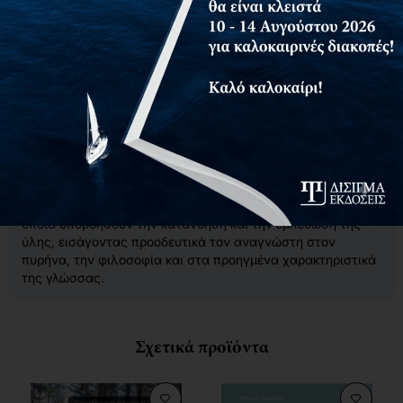
Στο βιβλίο τούτο περιγράφεται μία εισαγωγή στην γλώσσα
προγραμματισμού C++, η οποία περιλαμβάνει τις βασικές
έννοιες και τα θεμελιώδη της γλώσσας, τις νέες τεχνικές
που υλοποιεί και ειδικότερα τα κύρια χαρακτηριστικά της
γλώσσας που την διαφοροποιούν από τις άλλες γλώσσες
προγραμματισμού.
Επειδή η γλώσσα C++ σχεδιάστηκε για επαγγελματικό
προγραμματισμό δεν είναι εύκολη στην εκμάθησή της. Για
τον λόγο αυτόν κατεβλήθη ιδιαίτερη προσπάθεια από τον
συγγραφέα, ώστε το βιβλίο αυτό να είναι απλό και άμεσο,
να περιέχει πολλά προγραμματιστικά παραδείγματα τα
οποία υποβοηθούν την κατανόηση και την εμπέδωση της
ύλης, εισάγοντας προοδευτικά τον αναγνώστη στον
πυρήνα, την φιλοσοφία και στα προηγμένα χαρακτηριστικά
της γλώσσας.
Σχετικά προϊόντα