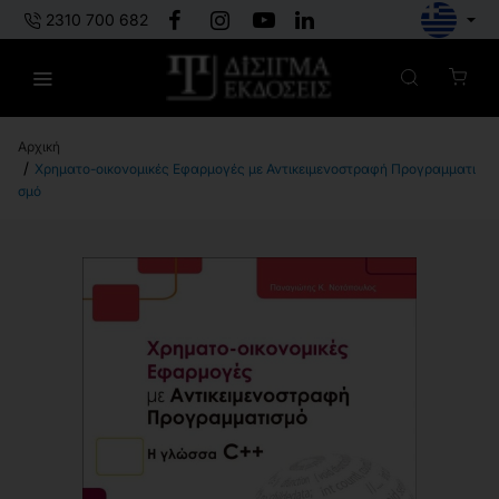
2310 700 682
h
Χρηματο-οικονομικές Εφαρμογές με Αντικειμενοστραφή Προγραμματι
o
σμό
m
e