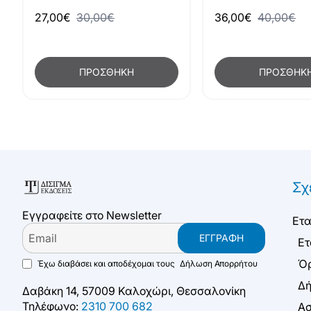
27,00€
30,00€
36,00€
40,00€
ΠΡΟΣΘΉΚΗ
ΠΡΟΣΘΉΚ
Σχ
Εγγραφείτε στο Newsletter
Ετα
Email
ΕΓΓΡΑΦΉ
Ετ
Όρ
Έχω διαβάσει και αποδέχομαι τους
Δήλωση Απορρήτου
Δή
Δαβάκη 14, 57009 Καλοχώρι, Θεσσαλονίκη
Τηλέφωνο:
2310 700 682
Ασ