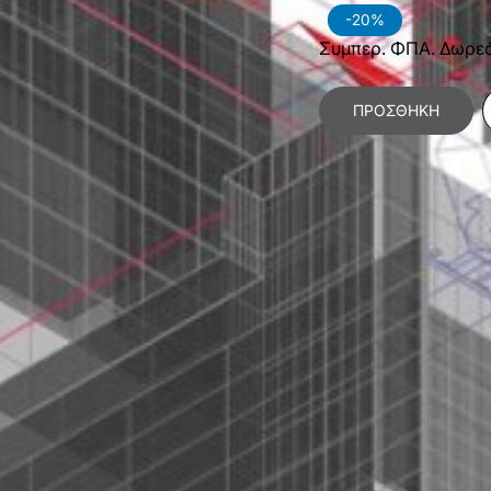
-20%
Συμπερ. ΦΠΑ. Δωρε
ΠΡΟΣΘΉΚΗ
Κατηγορίες:
Θετικές
Χαρακτηριστικά Βιβλίο
Γλώσσα
Ε
Διαστάσεις
1
Εσωτερικό Βιβλίου
Α
Έτος Έκδοσης
2