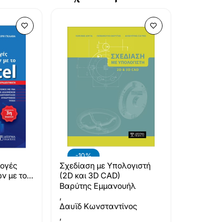
-10%
μογές
Σχεδίαση με Υπολογιστή
ν με το
(2D και 3D CAD)
Βαρύτης Εμμανουήλ
,
Δαυϊδ Κωνσταντίνος
,