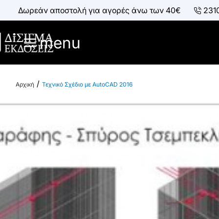
Δωρεάν αποστολή για αγορές άνω των 40€
231
menu
Τεχνικό Σχέδιο με AutoCAD 2016
h
o
m
e