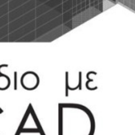
Κωδικός Ευδόξου
7
Σελίδες
6
Συνοδευτικό Υλικό
L
ISBN
9
Βάρος
1