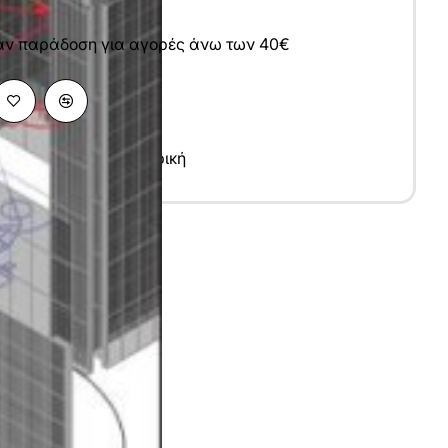
άν παράδοση για αγορές άνω των 40€
 Επιστήμες
,
Πληροφορική
υ
λληνικά
7x24 cm
σπρόμαυρο
016