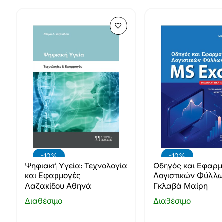
-10%
-10%
Ψηφιακή Υγεία: Τεχνολογία
Οδηγός και Εφαρ
και Εφαρμογές
Λογιστικών Φύλλω
MS Excel
Λαζακίδου Αθηνά
Γκλαβά Μαίρη
Διαθέσιμο
Διαθέσιμο