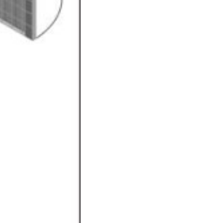
7112314
72
ink
78-618-5242-02-2
.11kg