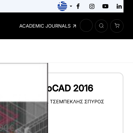
ACADEMIC JOURNALS
έδιο με AutoCAD 2016
ΝΗΣ
,
ΣΑΡΆΦΗΣ ΗΛΊΑΣ
,
ΤΣΕΜΠΕΚΛΉΣ ΣΠΎΡΟΣ
,00€