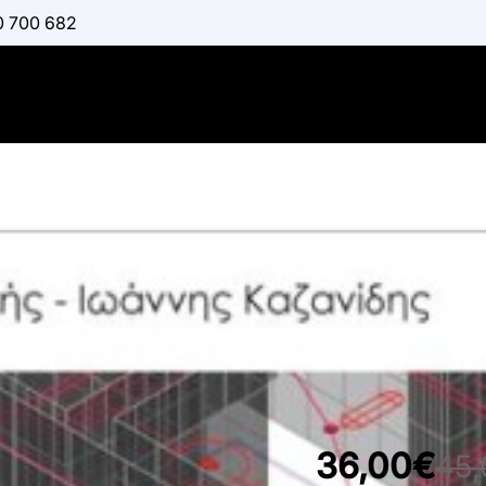
0 700 682
Τεχνικό Σχ
:
ΚΑΖΑΝΊΔΗΣ ΙΩΆΝ
Διαθέσιμο
36,00€
45