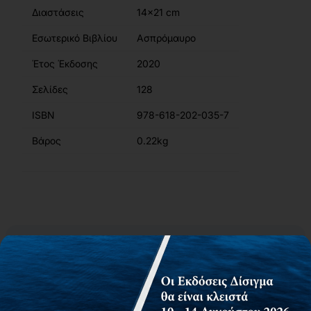
Διαστάσεις
14x21 cm
Εσωτερικό Βιβλίου
Ασπρόμαυρο
Έτος Έκδοσης
2020
Σελίδες
128
ISBN
978-618-202-035-7
Βάρος
0.22kg
Περιγραφή
Περιεχόμενα
Συγγραφείς
Αίτημα για δωρεάν αντίτυπο
Ο ρόλος του/της Διευθυντή/τριας ενός σχολείου έχει