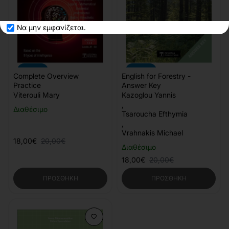
Να μην εμφανίζεται.
-10%
-10%
Complete Overview
English for Forestry -
Practice
Answer Key
Viterouli Mary
Kazoglou Yannis
,
Διαθέσιμο
Tsaroucha Efthymia
,
Vrahnakis Michael
18,00€
20,00€
Διαθέσιμο
18,00€
20,00€
ΠΡΟΣΘΉΚΗ
ΠΡΟΣΘΉΚΗ