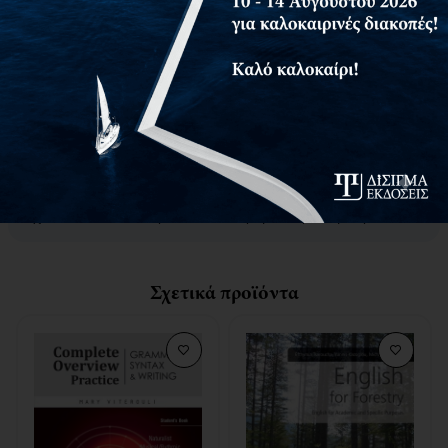
αλλάξει και οι ανάγκες για γνώσεις ψυχολογίας και
εστίασης στα εργασιακά πλέον περιβάλλοντα είναι
απαραίτητη προϋπόθεση για να ασκεί το επάγγελμά του/
της αποτελεσματικά.
Με τη μεταφορά της οργανωσιακής και εργασιακής
ψυχολογίας στον τομέα της εκπαίδευσης, την επισήμανση
της αναγκαιότητας της συναισθηματικής νοημοσύνης και
της ανθρωπιστικής διοίκησης το παρόν βιβλίο προτείνει
τεχνικές οι οποίες θα βοηθήσουν τους Διευθυντές να
ασκήσουν ηγεσία και όχι απλά διοίκηση οδεύοντας τα
σχολεία αλλά και την εκπαίδευση προς τη διάκριση.
Σχετικά προϊόντα