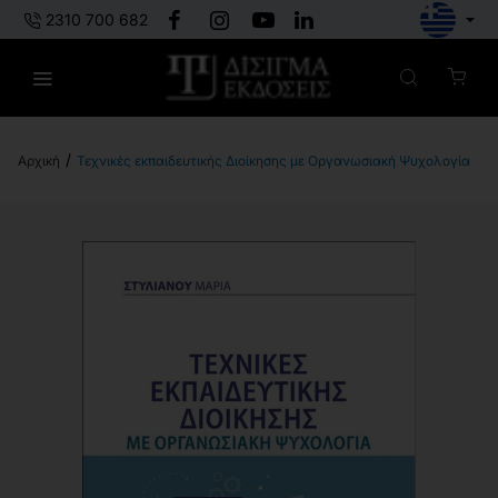
2310 700 682
Τεχνικές εκπαιδευτικής Διοίκησης με Οργανωσιακή Ψυχολογία
h
o
m
e