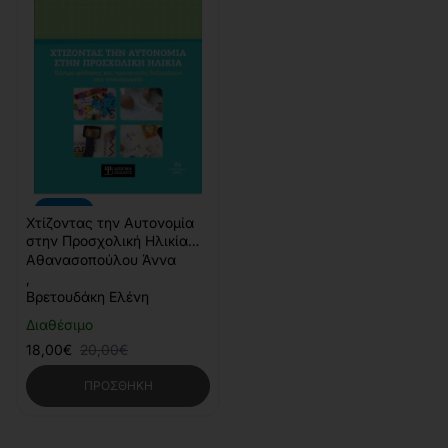
-10%
Χτίζοντας την Αυτονομία
στην Προσχολική Ηλικία
(2η έκδοση)
Αθανασοπούλου Άννα
,
Βρετουδάκη Ελένη
Διαθέσιμο
18,00€
20,00€
ΠΡΟΣΘΉΚΗ