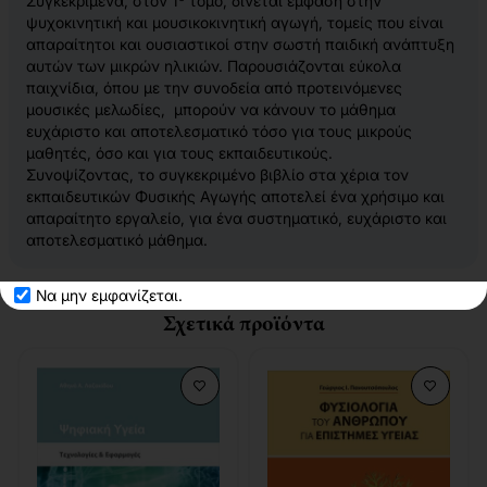
Συγκεκριμένα, στον 1
τόμο, δίνεται έμφαση στην
ψυχοκινητική και μουσικοκινητική αγωγή, τομείς που είναι
απαραίτητοι και ουσιαστικοί στην σωστή παιδική ανάπτυξη
αυτών των μικρών ηλικιών. Παρουσιάζονται εύκολα
παιχνίδια, όπου με την συνοδεία από προτεινόμενες
μουσικές μελωδίες, μπορούν να κάνουν το μάθημα
ευχάριστο και αποτελεσματικό τόσο για τους μικρούς
μαθητές, όσο και για τους εκπαιδευτικούς.
Συνοψίζοντας, το συγκεκριμένο βιβλίο στα χέρια τον
εκπαιδευτικών Φυσικής Αγωγής αποτελεί ένα χρήσιμο και
απαραίτητο εργαλείο, για ένα συστηματικό, ευχάριστο και
αποτελεσματικό μάθημα.
Να μην εμφανίζεται.
Σχετικά προϊόντα