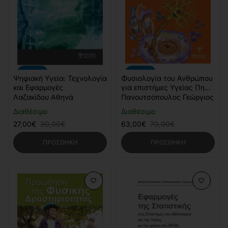
-10%
-10%
Ψηφιακή Υγεία: Τεχνολογία
Φυσιολογία του Ανθρώπου
και Εφαρμογές
για επιστήμες Υγείας (1η
Έκδοση)
Λαζακίδου Αθηνά
Πανουτσόπουλος Γεώργιος
Διαθέσιμο
Διαθέσιμο
27,00€
30,00€
63,00€
70,00€
ΠΡΟΣΘΉΚΗ
ΠΡΟΣΘΉΚΗ