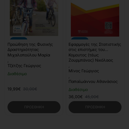
-33%
-20%
Προώθηση της Φυσικής
Εφαρμογές της Στατιστικής
Δραστηριότητας
στις επιστήμες του
Αθλητισμού & της Υγείας
Μιχαλοπούλου Μαρία
Κομουτος (τέως
Ζουρμπάνος) Νικόλαος
,
Τζέτζης Γεώργιος
,
Μίνος Γεώργιος
Διαθέσιμο
,
Παπαϊωάννου Αθανάσιος
19,99€
30,00€
Διαθέσιμο
36,00€
45,00€
ΠΡΟΣΘΉΚΗ
ΠΡΟΣΘΉΚΗ