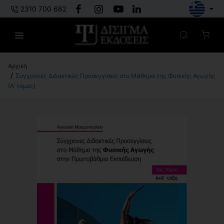
2310 700 682
h
Σύγχρονες Διδακτικές Προσεγγίσεις στο Μάθημα της Φυσικής Αγωγής
o
(Α' τόμος)
m
e