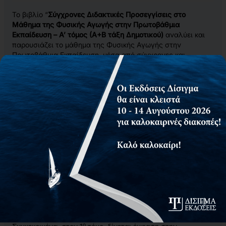
Το βιβλίο “
Σύγχρονες Διδακτικές Προσεγγίσεις στο
Μάθημα της Φυσικής Αγωγής στην Πρωτοβάθμια
Εκπαίδευση – Α’ τόμος (Α+Β τάξη Δημοτικού)
αναλύει και
παρουσιάζει το μάθημα της Φυσικής Αγωγής στην
Πρωτοβάθμια Εκπαίδευση, μέσα από σύγχρονες και
αποτελεσματικές μεθόδους που συμβαδίζουν με το νέο
σύγχρονο σχολείο.
Αναλυτικά προγράμματα μαθημάτων με συγκεκριμένες
απλές και κατανοητές οδηγίες, σύμφωνα με τη διδακτέα
ύλη του μαθήματος της Φυσικής Αγωγής στο Δημοτικό
σχολείο, βοηθάνε τον εκπαιδευτικό να ¨στήσει¨ ένα
απόλυτα επιτυχημένο μάθημα. Το κάθε αντικείμενο
διδασκαλίας και η μεθοδολογία που ακολουθείται,
συνοδεύεται από πλήθος αναλυτικών περιγραφών, με
επεξηγήσεις, υποδείξεις, εικόνες, γραφήματα και σκίτσα. Το
παρόν διδακτικό εγχειρίδιο παρουσιάζει προγράμματα τα
οποία είναι προσαρμοσμένα στις κατευθυντήριες γραμμές
μιας σωστής μεθοδολογίας και με σύγχρονες διδακτικές
κατευθύνσεις, επιχειρεί να προσεγγίσει τη διδασκαλία του
μαθήματος Φυσικής Αγωγής με τον πλέον αποτελεσματικό
τρόπο.
ο