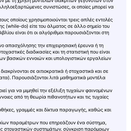
ων με τη χρήση μοντέλων διακριτών γεγονότων στον
ληλοεξαρτώμενες συνιστώσες, οι οποίες μπορεί να
ους οποίους χρησιμοποιούνται τρεις απλές εντολές
ψης (while-do) είτε του άλματος σε άλλο σημείο του
βλίου είναι ότι οι αλγόριθμοι παρουσιάζονται στη
ενο απασχόλησης την επιχειρησιακή έρευνα ή τη
οχαστικές διαδικασίες και τη στατιστική που είναι
των βασικών εννοιών και υπολογιστικών εργαλείων
ακρίνονται σε αιτιοκρατικά ή στοχαστικά και σε
ματα). Παρουσιάζονται λιτά μαθηματικά μοντέλα
εί για να μιμηθεί την εξέλιξη τυχαίων φαινομένων
οιες από τη θεωρία πιθανοτήτων και τις τυχαίες
θήκες, γραμμές και δίκτυα παραγωγής, καθώς και
χαίων παραμέτρων που επηρεάζουν ένα σύστημα,
σης στοχαστικών συστημάτων, σύγκριση παρόμοιων