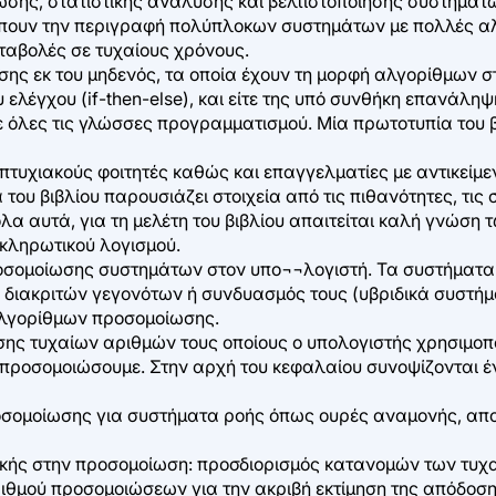
ωσης, στατιστικής ανάλυσης και βελτιστοποίησης συστημάτ
έπουν την περιγραφή πολύπλοκων συστημάτων με πολλές αλ
εταβολές σε τυχαίους χρόνους.
ς εκ του μηδενός, τα οποία έχουν τη μορφή αλγορίθμων στ
υ ελέγχου (if-then-else), και είτε της υπό συνθήκη επανάλη
 όλες τις γλώσσες προγραμματισμού. Μία πρωτοτυπία του βι
απτυχιακούς φοιτητές καθώς και επαγγελματίες με αντικείμ
ου βιβλίου παρουσιάζει στοιχεία από τις πιθανότητες, τις στ
 αυτά, για τη μελέτη του βιβλίου απαιτείται καλή γνώση 
οκληρωτικού λογισμού.
οσομοίωσης συστημάτων στον υπο¬¬λογιστή. Τα συστήματα δι
 διακριτών γεγονότων ή συνδυασμός τους (υβριδικά συστή
αλγορίθμων προσομοίωσης.
ης τυχαίων αριθμών τους οποίους ο υπολογιστής χρησιμοποι
ροσομοιώσουμε. Στην αρχή του κεφαλαίου συνοψίζονται ένν
σομοίωσης για συστήματα ροής όπως ουρές αναμονής, απο
τικής στην προσομοίωση: προσδιορισμός κατανομών των τυ
ριθμού προσομοιώσεων για την ακριβή εκτίμηση της απόδο