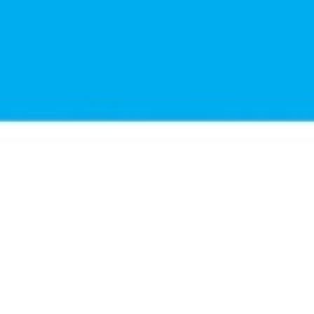
Εσωτερικό Βιβλίου
Α
Έτος Έκδοσης
2
Κωδικός Ευδόξου
7
Σελίδες
3
ISBN
9
Βάρος
0