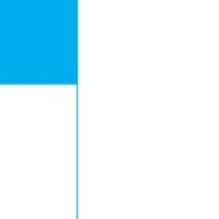
σπρόμαυρο
016
7112270
76
78-960-9495-83-7
.64kg