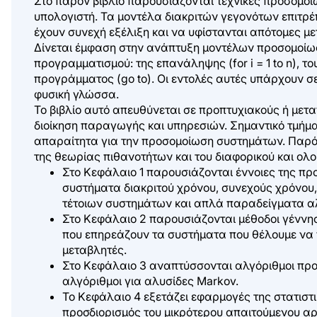
Στο παρόν βιβλίο παρουσιάζονται τεχνικές προσομοί
υπολογιστή. Τα μοντέλα διακριτών γεγονότων επιτρ
έχουν συνεχή εξέλιξη και να υφίστανται απότομες μ
Δίνεται έμφαση στην ανάπτυξη μοντέλων προσομοίωση
προγραμματισμού: της επανάληψης (for i = 1 to n), το
προγράμματος (go to). Οι εντολές αυτές υπάρχουν σε
φυσική γλώσσα.
Το βιβλίο αυτό απευθύνεται σε προπτυχιακούς ή μετ
διοίκηση παραγωγής και υπηρεσιών. Σημαντικό τμήμα τ
απαραίτητα για την προσομοίωση συστημάτων. Παρόλα
της θεωρίας πιθανοτήτων και του διαφορικού και ολ
Στο Κεφάλαιο 1 παρουσιάζονται έννοιες της πρ
συστήματα διακριτού χρόνου, συνεχούς χρόνου,
τέτοιων συστημάτων και απλά παραδείγματα 
Στο Κεφάλαιο 2 παρουσιάζονται μέθοδοι γέννησ
που επηρεάζουν τα συστήματα που θέλουμε να π
μεταβλητές.
Στο Κεφάλαιο 3 αναπτύσσονται αλγόριθμοι προ
αλγόριθμοι για αλυσίδες Markov.
Το Κεφάλαιο 4 εξετάζει εφαρμογές της στατισ
προσδιορισμός του μικρότερου απαιτούμενου α