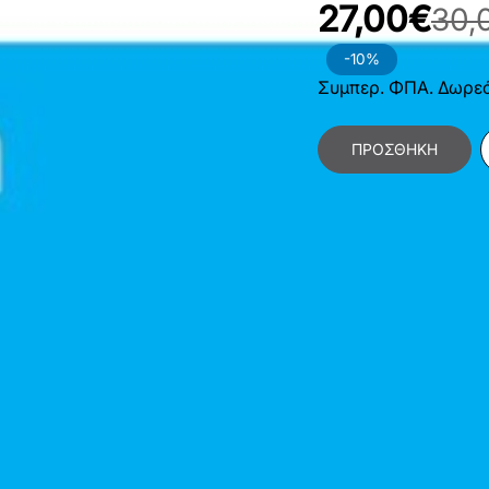
27,00€
30,
-10%
Συμπερ. ΦΠΑ. Δωρε
ΠΡΟΣΘΉΚΗ
Κατηγορίες:
Θετικές
Ηλεκτρολόγων & Μη
Διοίκηση Παραγωγή
Χαρακτηριστικά Βιβλίο
Γλώσσα
Ε
Διαστάσεις
1