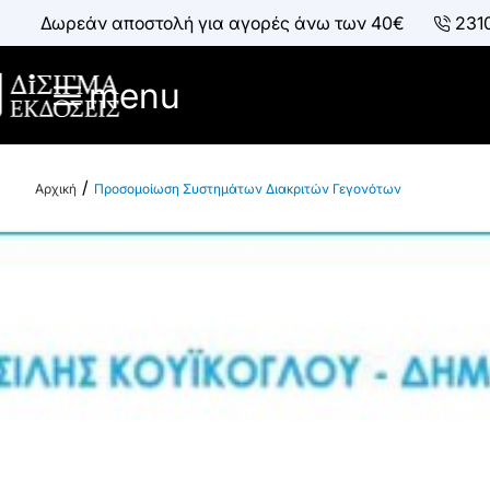
Δωρεάν αποστολή για αγορές άνω των 40€
231
menu
Προσομοίωση Συστημάτων Διακριτών Γεγονότων
h
o
m
e