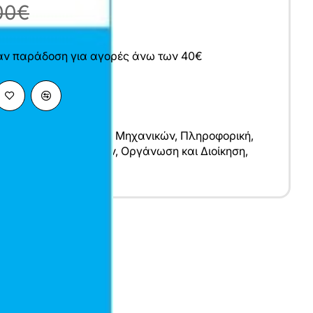
00€
άν παράδοση για αγορές άνω των 40€
 Επιστήμες
,
Επιστήμες Μηχανικών
,
Πληροφορική
,
χανικών Υπολογιστών
,
Οργάνωση και Διοίκηση
,
ς
υ
λληνικά
7x24 cm