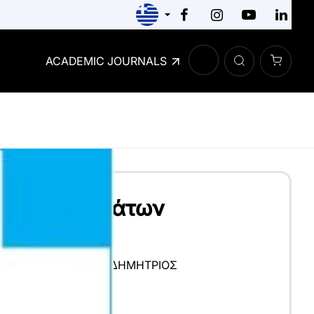
ACADEMIC JOURNALS
ωση Συστημάτων
 Γεγονότων
ΕΙΟΣ
,
ΚΩΝΣΤΑΝΤΆΣ ΔΗΜΉΤΡΙΟΣ