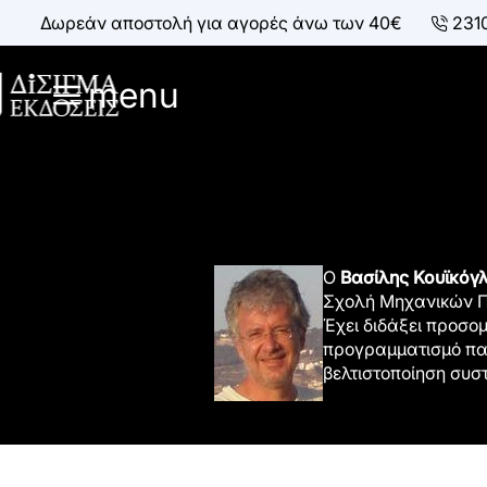
Δωρεάν αποστολή για αγορές άνω των 40€
231
menu
Ο
Βασίλης Κουϊκόγ
Σχολή Μηχανικών Πα
Έχει διδάξει προσο
προγραμματισμό πα
βελτιστοποίηση συσ