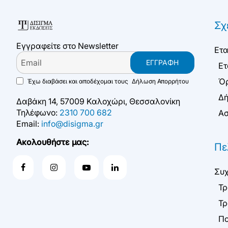
Σχ
Εγγραφείτε στο Newsletter
Ετα
Email
ΕΓΓΡΑΦΉ
Ετ
Όρ
Έχω διαβάσει και αποδέχομαι τους
Δήλωση Απορρήτου
Δή
Δαβάκη 14, 57009 Καλοχώρι, Θεσσαλονίκη
Τηλέφωνο:
2310 700 682
Ασ
Email:
info@disigma.gr
Ακολουθήστε μας:
Πε
Συχ
Τρ
Τρ
Πο