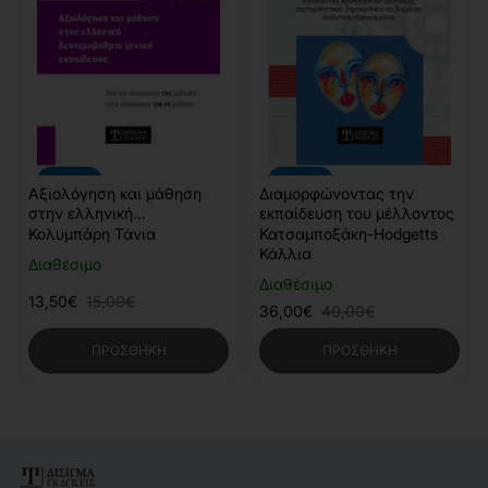
-10%
-10%
Αξιολόγηση και μάθηση
Διαμορφώνοντας την
στην ελληνική
εκπαίδευση του μέλλοντος
δευτεροβάθμια γενική
Κολυμπάρη Τάνια
Κατσαμποξάκη-Hodgetts
εκπαίδευση
Κάλλια
Διαθέσιμο
Διαθέσιμο
13,50€
15,00€
36,00€
40,00€
ΠΡΟΣΘΉΚΗ
ΠΡΟΣΘΉΚΗ