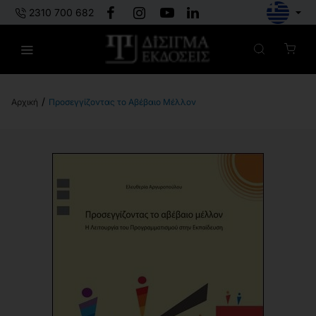
2310 700 682
Προσεγγίζοντας το Αβέβαιο Μέλλον
h
o
m
e