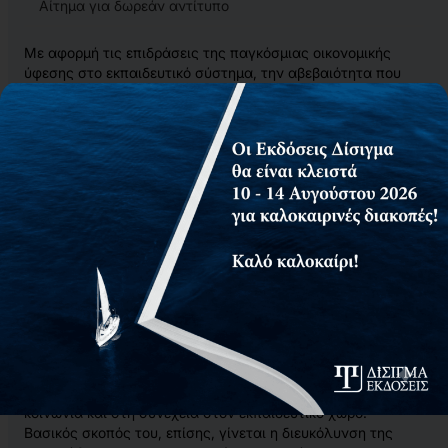
Αίτημα για δωρεάν αντίτυπο
Με αφορμή τις επιδράσεις της παγκόσμιας οικονομικής
ύφεσης στο εκπαιδευτικό σύστημα, την αβεβαιότητα που
προκάλεσε και τον τρόπο με τον οποίο η εκπαιδευτική
κοινότητα προσέλαβε τη ρευστότητα των εξωτερικών
συνθηκών και προσπάθησε να την μεταγράψει, αλλά και να
την μεταλλάξει στο εσωτερικό της περιβάλλον, γράφτηκε
το ανά χείρας πόνημα.
Κεντρικό άξονα για την μεταγραφή αυτή αποτελεί η
διαδικασία του Προγραμματισμού σε διοικητικό επίπεδο. Το
ερώτημα που ταλάνιζε από παλιά την εκπαιδευτική
κοινότητα και σήμερα πλέον την στοιχειώνει είναι το πώς
μπορεί να προγραμματιστεί η εκπαιδευτική διαδικασία σ’
έναν κόσμο που αλλάζει κάθε στιγμή.
Πρωτεύων στόχος αυτού του βιβλίου είναι να συνδράμει
στην κατανόηση, ανάλυση και συζήτηση των προβλημάτων
και των θεματικών ενοτήτων του Προγραμματισμού που
πρόεκυψαν από τις αλλαγές στον χώρο της οικονομίας και
της πολιτικής και στο μέτρο που αυτές διεισδύουν στην
κοινωνία και στη συνέχεια στον εκπαιδευτικό χώρο.
Βασικός σκοπός του, επίσης, γίνεται η διευκόλυνση της