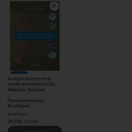
-20%
Αυτοματοποίηση στην
τοπική αυτοδιοίκηση (2η
έκδοση)
Καριώτης Γεώργιος
,
Παναγιωτόπουλος
Ελευθέριος
Διαθέσιμο
28,00€
35,00€
ΠΡΟΣΘΉΚΗ