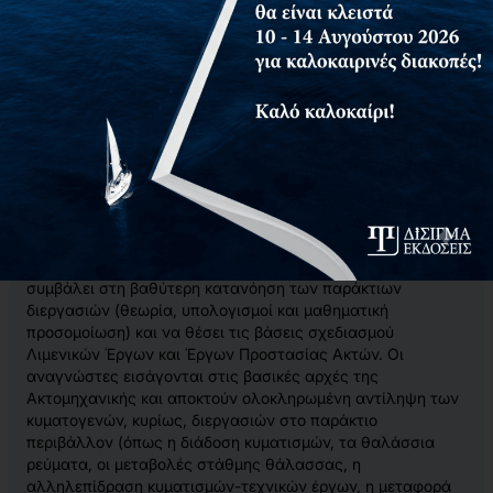
Το παρόν σύγγραμμα απευθύνεται κατά κύριο λόγο στους
προπτυχιακούς και μεταπτυχιακούς φοιτητές Τμημάτων
Πολιτικών Μηχανικών και σε Πολιτικούς Μηχανικούς
μελετητές Λιμενικών Έργων και Έργων Προστασίας Ακτών.
Απευθύνεται επίσης σε επιστήμονες τεχνικής ή θετικής
κατεύθυνσης που στο γνωστικό τους αντικείμενο
εντάσσεται η ανάλυση των φυσικών φαινομένων στον
παράκτιο χώρο, όπως Ωκεανογράφοι, Φυσικοί, Γεωλόγοι,
ενώ αποτελεί σημαντικό βοήθημα των μελετητών
Περιβαλλοντικών Επιπτώσεων των Παράκτιων
Τεχνικών
Έργων.
Ο βασικός σκοπός του συγγράμματος αυτού είναι να
συμβάλει στη βαθύτερη κατανόηση των παράκτιων
διεργασιών (θεωρία, υπολογισμοί και μαθηματική
προσομοίωση) και να θέσει τις βάσεις σχεδιασμού
Λιμενικών Έργων και Έργων Προστασίας Ακτών. Οι
αναγνώστες εισάγονται στις βασικές αρχές της
Ακτομηχανικής και αποκτούν ολοκληρωμένη αντίληψη των
κυματογενών, κυρίως, διεργασιών στο παράκτιο
περιβάλλον (όπως η διάδοση κυματισμών, τα θαλάσσια
ρεύματα, οι μεταβολές στάθμης θάλασσας, η
αλληλεπίδραση κυματισμών-τεχνικών έργων, η μεταφορά