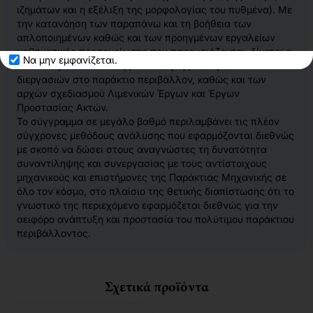
ιζημάτων και η εξέλιξη της μορφολογίας του πυθμένα). Με
την κατανόηση των παραπάνω και τη βοήθεια των
απλοποιημένων καθώς και των προηγμένων εργαλείων
μαθηματικής προσομοίωσης που παρουσιάζονται, δίνεται η
Να μην εμφανίζεται.
δυνατότητα ουσιαστικής κατανόησης των φυσικών
διεργασιών στο παράκτιο περιβάλλον, καθώς και των
αρχών σχεδιασμού Λιμενικών Έργων και Έργων
Προστασίας Ακτών.
Το σύγγραμμα σε μεγάλο βαθμό περιλαμβάνει τις πλέον
σύγχρονες μεθόδους ανάλυσης που εφαρμόζονται διεθνώς
με σκοπό να δώσει στους αναγνώστες τη δυνατότητα
συναντίληψης και συνεργασίας με τους αντίστοιχους
μηχανικούς και επιστήμονες της Παράκτιας Μηχανικής σε
όλο τον κόσμο, στο πλαίσιο της θετικής διαπίστωσης ότι το
γνωστικό της περιεχόμενο εφαρμόζεται διεθνώς για την
αειφόρο ανάπτυξη και προστασία του πολύτιμου παράκτιου
περιβάλλοντος.
Σχετικά προϊόντα