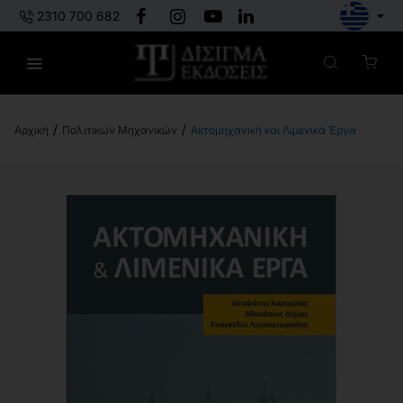
2310 700 682
Πολιτικών Μηχανικών
Ακτομηχανική και Λιμενικά Έργα
h
o
m
e