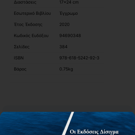
Διαστάσεις
17x24 cm
Εσωτερικό Βιβλίου
Έγχρωμο
Έτος Έκδοσης
2020
Κωδικός Ευδόξου
94690348
Σελίδες
384
ISBN
978-618-5242-92-3
Βάρος
0.75kg
Περιγραφή
Περιεχόμενα
Συγγραφείς
Αίτημα για δωρεάν αντίτυπο