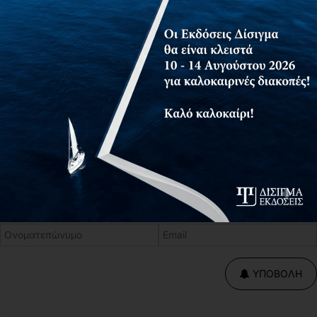
Έτος Έκδοσης
2025
Κωδικός Ευδόξου
143558381
Συνοδευτικό Υλικό
Όχι
ISBN
978-618-202-281-8
Email όταν το βιβλίο κυκλοφορήσει
Ονοματεπώνυμο
Email
ΥΠΟΒΟΛΉ