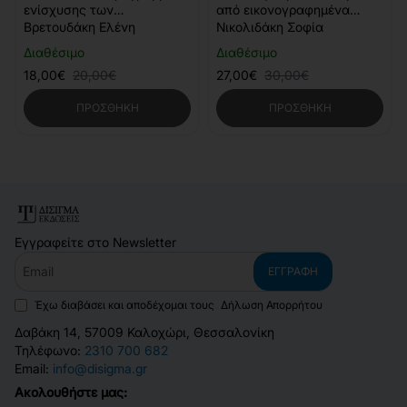
ενίσχυσης των
από εικονογραφημένα
αφηγηματικών δεξιοτήτων
παιδικά βιβλία
Βρετουδάκη Ελένη
Νικολιδάκη Σοφία
Διαθέσιμο
Διαθέσιμο
18,00€
20,00€
27,00€
30,00€
ΠΡΟΣΘΉΚΗ
ΠΡΟΣΘΉΚΗ
Εγγραφείτε στο Newsletter
Email
ΕΓΓΡΑΦΉ
Έχω διαβάσει και αποδέχομαι τους
Δήλωση Απορρήτου
Δαβάκη 14, 57009 Καλοχώρι, Θεσσαλονίκη
Τηλέφωνο:
2310 700 682
Email:
info@disigma.gr
Ακολουθήστε μας: