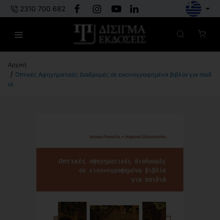
2310 700 682
h
Οπτικές Αφηγηματικές Διαδρομές σε εικονογραφημένα βιβλία για παιδ
o
ιά
m
e