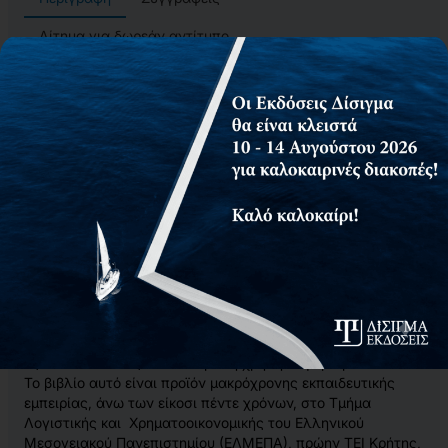
Αίτημα για δωρεάν αντίτυπο
Το βιβλίο “
Χρηματοοικονομικά Μαθηματικά – 2η έκδοση
”
απευθύνεται στους φοιτητές των τμημάτων Οικονομικής,
Λογιστικής και Χρηματοοικονομικής καθώς και Διοικητικής
Επιστήμης των πανεπιστημίων και αποτελεί χρήσιμο
βοήθημα και για στελέχη των τραπεζικών και
χρηματοοικονομικών οργανισμών, αλλά και όλων των
οργανισμών που πραγματοποιούν χρηματοοικονομικές
συναλλαγές. Έχει συνταχθεί με τέτοιο τρόπο, ώστε να
καλύπτει όλο το φάσμα των μαθηματικών εφαρμογών στις
κάθε είδους χρηματοοικονομικές συναλλαγές.
Θα πρέπει να σημειωθεί ότι η κατανόηση της ύλης δεν
απαιτεί προχωρημένες γνώσεις μαθηματικών, παρά μόνο
την κατανόηση και εφαρμογή της έννοιας της προόδου, της
παραγώγισης και της ικανότητας επίλυσης απλών
εξισώσεων και εξισώσεων με τη χρήση
λογαρίθμων.
Το βιβλίο αυτό είναι προϊόν μακρόχρονης εκπαιδευτικής
εμπειρίας, άνω των είκοσι πέντε χρόνων, στο Τμήμα
Λογιστικής και Χρηματοοικονομικής του Ελληνικού
Μεσογειακού Πανεπιστημίου (ΕΛΜΕΠΑ), πρώην ΤΕΙ Κρήτης,