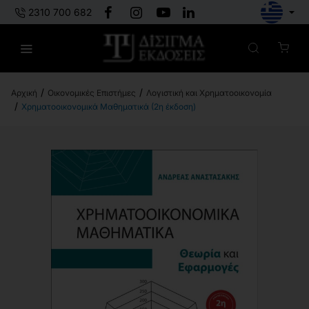
2310 700 682
Οικονομικές Επιστήμες
Λογιστική και Χρηματοοικονομία
h
Χρηματοοικονομικά Μαθηματικά (2η έκδοση)
o
m
e