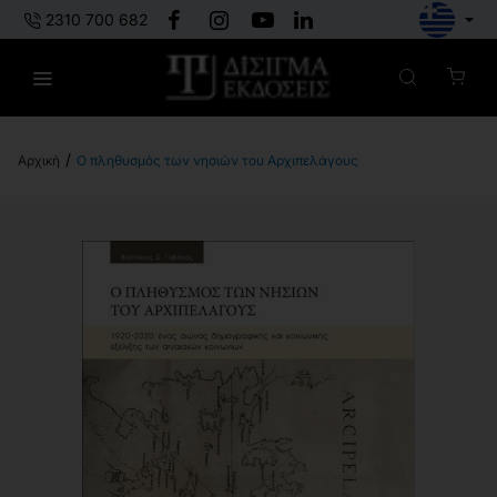
2310 700 682
Ο πληθυσμός των νησιών του Αρχιπελάγους
h
o
m
e