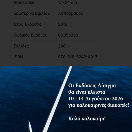
Διαστάσεις
17x24 cm
Εσωτερικό Βιβλίου
Ασπρόμαυρο
Έτος Έκδοσης
2019
Κωδικός Ευδόξου
86055353
Σελίδες
248
ISBN
978-618-5242-49-7
Βάρος
0.49kg
Περιγραφή
Περιεχόμενα
Συγγραφείς
Αίτημα για δωρεάν αντίτυπο