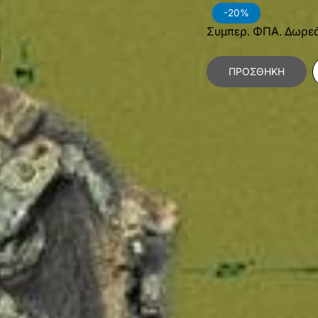
-20%
Συμπερ. ΦΠΑ. Δωρε
ΠΡΟΣΘΉΚΗ
Κατηγορίες:
Επιστή
Χαρακτηριστικά Βιβλίο
Γλώσσα
Ε
Διαστάσεις
1
Εσωτερικό Βιβλίου
Α
Έτος Έκδοσης
2