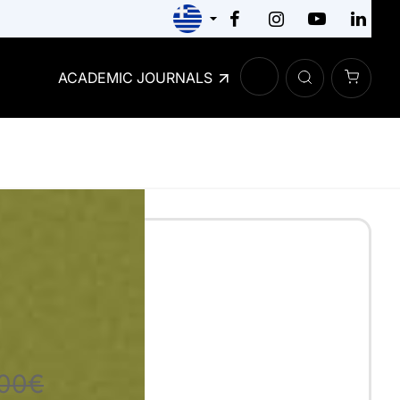
ACADEMIC JOURNALS
ικό Σχέδιο
ΞΗΣ
,00€