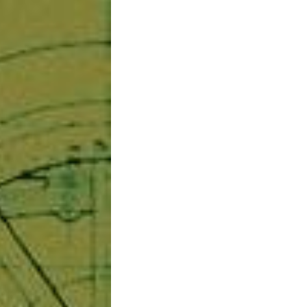
7112064
16
78-960-9495-03-5
.80kg