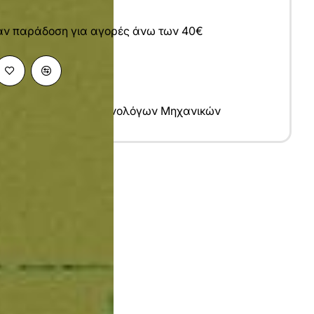
άν παράδοση για αγορές άνω των 40€
μες Μηχανικών
,
Μηχανολόγων Μηχανικών
υ
λληνικά
7x24 cm
σπρόμαυρο
010