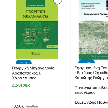
-20%
-10%
Εφαρμοσμένη Τοπ
Γεωργική Μηχανολογία
- Β' τόμος (2η έκδ
Αραπατσάκος Ι.
Καριώτης Γεώργιο
Χαράλαμπος
,
Διαθέσιμο
Παναγιωτόπουλο
Ελευθέριος
,
Συμεωνίδης Παύλ
13,50€
15,00€