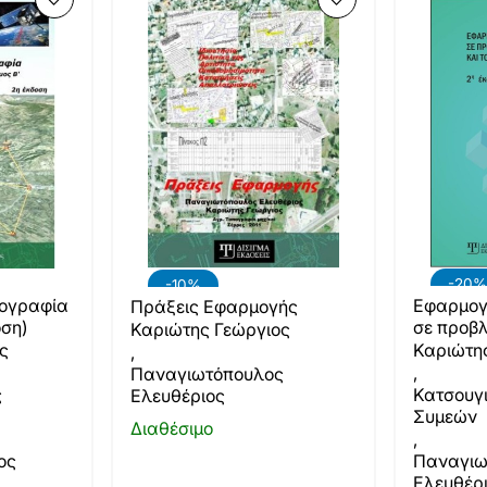
-20%
-10%
ογραφία
Εφαρμογ
Πράξεις Εφαρμογής
οση)
σε προβ
Καριώτης Γεώργιος
Γεωπληρ
ς
Καριώτη
,
Τοπογραφ
,
Παναγιωτόπουλος
ς
Κατσουγ
Ελευθέριος
Συμεών
Διαθέσιμο
,
ος
Παναγιω
Ελευθέρ