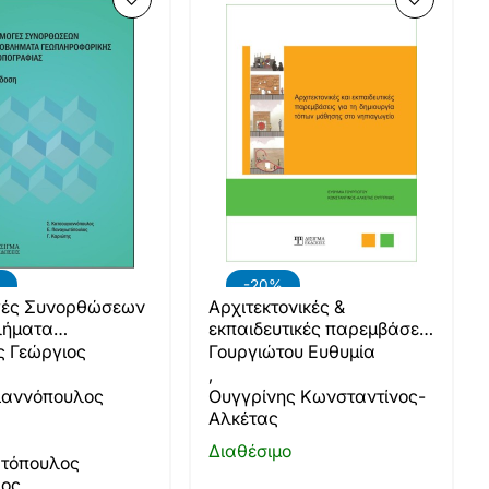
-20%
ές Συνορθώσεων
Αρχιτεκτονικές &
λήματα
εκπαιδευτικές παρεμβάσεις
οφορικής &
για τη δημιουργία τόπων
ς Γεώργιος
Γουργιώτου Ευθυμία
ίας (2η έκδοση)
μάθησης στο Νηπιαγωγείο
,
ιαννόπουλος
Ουγγρίνης Κωνσταντίνος-
Αλκέτας
Διαθέσιμο
τόπουλος
ιος