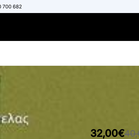
0 700 682
Μηχανολογ
:
ΚΑΡΆΜΠΕΛΑΣ ΑΛΈ
Διαθέσιμο
32,00€
40