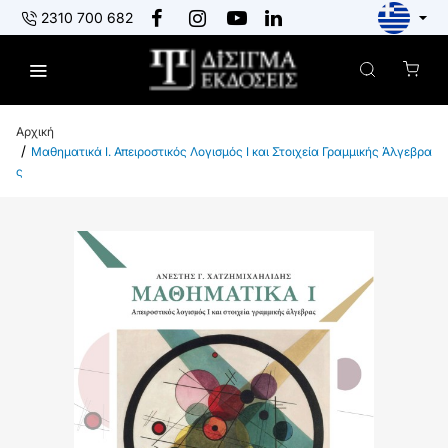
2310 700 682
h
Μαθηματικά Ι. Απειροστικός Λογισμός Ι και Στοιχεία Γραμμικής Άλγεβρα
o
ς
m
e