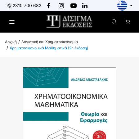
2310 700 682
Λογιστική και Χρηματοοικονομία
h
Χρηματοοικονομικά Μαθηματικά (2η έκδοση)
o
m
e