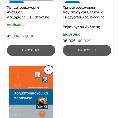
-10%
-10%
Χρηματοοικονομική
Χρηματοοικονομική
Ανάλυση
Λογιστική και Ελληνικά
Λογιστικά Πρότυπα
Λαζαρίδης Θεμιστοκλής
Γεωργόπουλος Ιωάννης
,
Διαθέσιμο
Ρεβάνογλου Ανδρέας
Διαθέσιμο
45,00€
50,00€
36,00€
40,00€
ΠΡΟΣΘΉΚΗ
ΠΡΟΣΘΉΚΗ